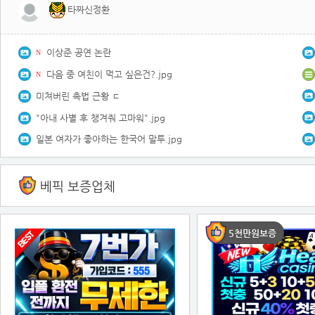
타짜신정환
이상준 공연 논란
N
다음 중 여친이 먹고 싶은건?.jpg
N
미쳐버린 촉법 근황 ㄷ
"아내 사별 후 챙겨줘 고마워".jpg
일본 여자가 좋아하는 한국어 말투.jpg
베픽 보증업체
5천만원보증