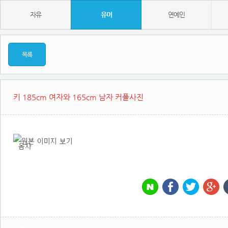
자유
유머
연예인
목록
키 185cm 여자와 165cm 남자 커플사진