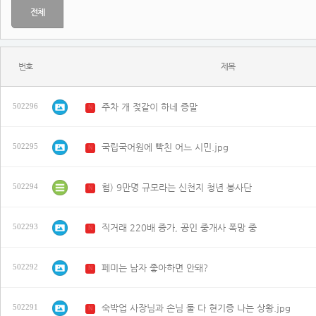
전체
번호
제목
주차 개 젖같이 하네 증말
502296
N
국립국어원에 빡친 어느 시민.jpg
502295
N
혐) 9만명 규모라는 신천지 청년 봉사단
502294
N
직거래 220배 증가, 공인 중개사 폭망 중
502293
N
페미는 남자 좋아하면 안돼?
502292
N
숙박업 사장님과 손님 둘 다 현기증 나는 상황.jpg
502291
N