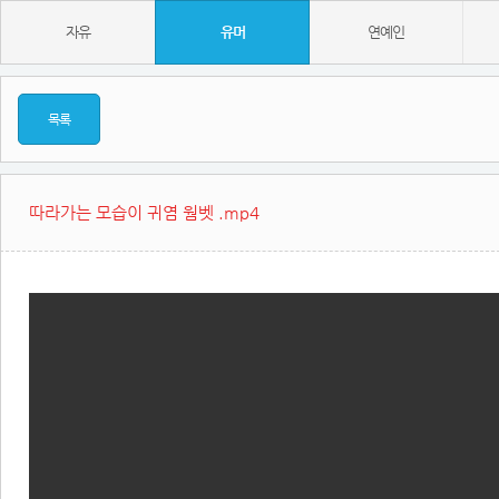
자유
유머
연예인
목록
따라가는 모습이 귀염 웜벳 .mp4