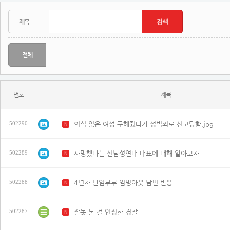
전체
번호
제목
의식 잃은 여성 구해줬다가 성범죄로 신고당함.jpg
502290
N
사망했다는 신남성연대 대표에 대해 알아보자
502289
N
4년차 난임부부 임밍아웃 남편 반응
502288
N
잘못 본 걸 인정한 경찰
502287
N