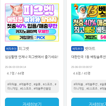
피그벳
벳마트
베픽추천
베픽추천
심심할땐 언제나 피그벳에서 즐기세요!
대한민국 1등 베팅솔루션
25-06-03 03:04:14
25-06-03 03:00:57
4.7점 / 44명
4.6점 / 45명
#파워볼
,
#에볼루션
,
#슬롯
,
#스포츠
,
#
#파워볼
,
#에볼루션
,
#슬
미니게임
,
#E스포츠
,
#레볼루션홀덤
미니게임
,
#E스포츠
,
#레
자세히보기
자세히보