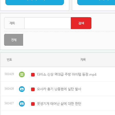
전체
번호
제목
다이소 신상 역대급 주방 아이템 등장.mp4
502429
N
오사카 흉기 난동범에 실탄 발사
502428
N
못생기게 태어난 삶에 대한 한탄
502427
N