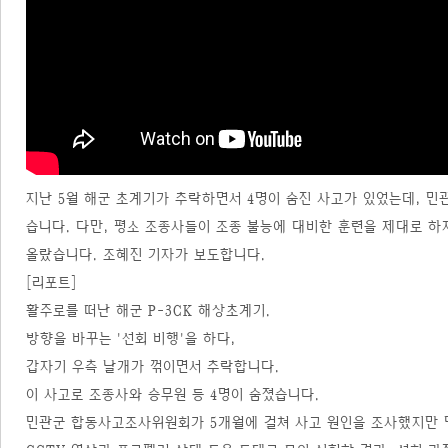
지난 5월 해군 초계기가 추락하면서 4명이 숨진 사고가 있었는데, 
습니다. 다만, 평소 조종사들이 조종 불능에 대비한 훈련을 제대로 하
올랐습니다. 조혜진 기자가 보도합니다.
[리포트]
활주로를 떠난 해군 P-3CK 해상초계기.
방향을 바꾸는 '선회 비행'을 하다,
갑자기 우측 날개가 꺾이면서 추락합니다.
이 사고로 조종사와 승무원 등 4명이 숨졌습니다.
민관군 합동사고조사위원회가 5개월에 걸쳐 사고 원인을 조사했지만 