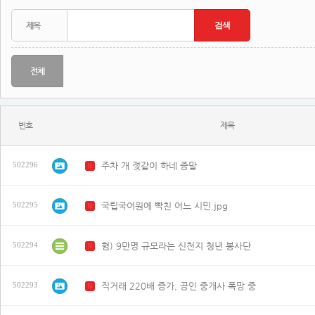
전체
번호
제목
주차 개 젖같이 하네 증말
502296
N
국립국어원에 빡친 어느 시민.jpg
502295
N
혐) 9만명 규모라는 신천지 청년 봉사단
502294
N
직거래 220배 증가, 공인 중개사 폭망 중
502293
N