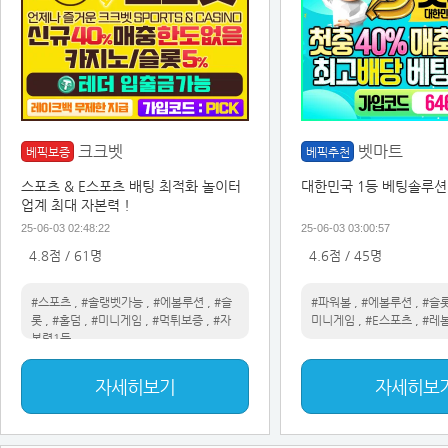
크크벳
벳마트
베픽보증
베픽추천
스포츠 & E스포츠 배팅 최적화 놀이터
대한민국 1등 베팅솔루션
업계 최대 자본력 !
25-06-03 02:48:22
25-06-03 03:00:57
4.8점 / 61명
4.6점 / 45명
#스포츠
,
#솔랭벳가능
,
#에볼루션
,
#슬
#파워볼
,
#에볼루션
,
#슬
롯
,
#홀덤
,
#미니게임
,
#먹튀보증
,
#자
미니게임
,
#E스포츠
,
#레
본력1등
자세히보기
자세히보