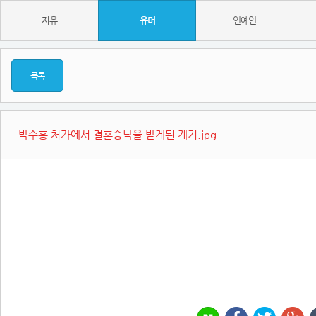
자유
유머
연예인
목록
박수홍 처가에서 결혼승낙을 받게된 계기.jpg