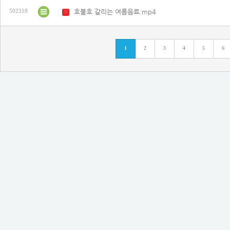
호불호 갈리는 여름음료.mp4
502318
N
1
2
3
4
5
6