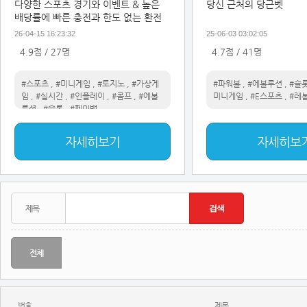
다양한 스포츠 경기와 이벤트 & 높은
당신 근처의 당근벳
배당률에 빠른 충전과 한도 없는 환전
26-04-15 16:23:32
25-06-03 03:02:05
4.9점 / 27명
4.7점 / 41명
#스포츠
,
#미니게임
,
#토지노
,
#가상게
#파워볼
,
#에볼루션
,
#슬
임
,
#실시간
,
#인플레이
,
#콤프
,
#에볼
미니게임
,
#E스포츠
,
#레
루션
,
#슬롯
,
#페이백
자세히보기
자세히보
전체
번호
제목