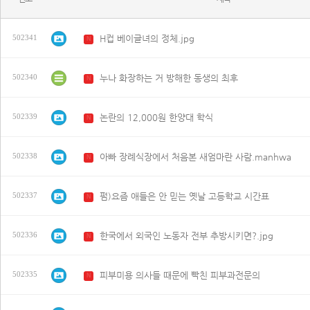
H컵 베이글녀의 정체.jpg
502341
N
누나 화장하는 거 방해한 동생의 최후
502340
N
논란의 12,000원 한양대 학식
502339
N
아빠 장례식장에서 처음본 새엄마란 사람.manhwa
502338
N
펌)요즘 애들은 안 믿는 옛날 고등학교 시간표
502337
N
한국에서 외국인 노동자 전부 추방시키면?.jpg
502336
N
피부미용 의사들 때문에 빡친 피부과전문의
502335
N