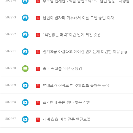
부모님 전재산 7억을 불법도박으로 날린 임용고시생딸
502274
N
남편이 잠자리 거부해서 이혼 고민 중인 여자
502273
N
"책임없는 쾌락"이란 말에 빡친 캣맘
502272
N
전기요금 아깝다고 에어컨 안키는게 미련한 이유.jpg
502271
N
중국 광고를 찍은 장원영
502270
N
백대표가 진짜로 한국에 최초 들여온 음식
502269
N
조카한테 용돈 줬다 뺏은 삼촌
502268
N
세계 최초 여성 전용 엔진오일
502267
N