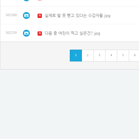
실제로 발 못 뻗고 있다는 수감자들.jpg
502260
N
다음 중 여친이 먹고 싶은건?.jpg
502259
N
1
2
3
4
5
6