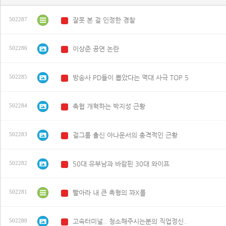
잘못 본 걸 인정한 경찰
502287
N
이상준 공연 논란
502286
N
방송사 PD들이 뽑았다는 역대 사극 TOP 5
502285
N
축협 개혁하는 박지성 근황
502284
N
걸그룹 출신 아나운서의 충격적인 근황
502283
N
50대 유부남과 바람핀 30대 와이프
502282
N
빨아라 내 큰 흑형의 꽈X를
502281
N
고속터미널.. 청소해주시는분의 직업정신..
502280
N