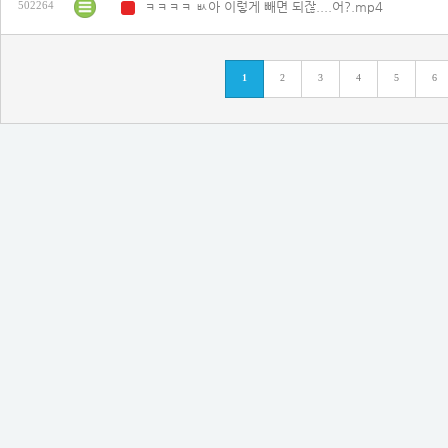
ㅋㅋㅋㅋ ㅄ아 이렇게 빼면 되잖....어?.mp4
502264
N
1
2
3
4
5
6