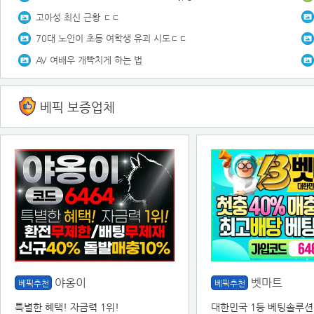
고아성 최신 근황 ㄷㄷ
70대 노인이 초등 여학생 유괴 시도ㄷㄷ
AV 여배우 개빡치게 하는 법
베픽 보증업체
야옹이
벳마트
베픽추천
베픽추천
특별한 혜택! 자금력 1위!
대한민국 1등 베팅솔루션