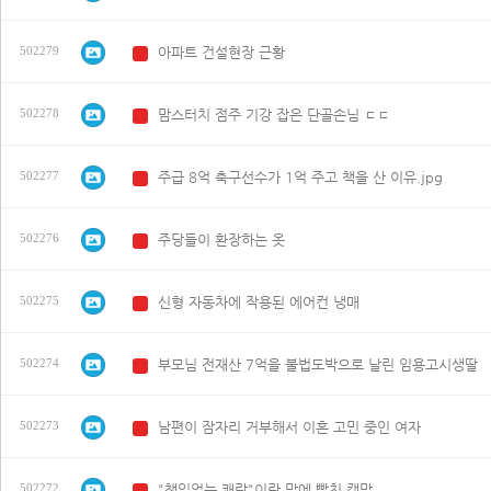
아파트 건설현장 근황
502279
N
맘스터치 점주 기강 잡은 단골손님 ㄷㄷ
502278
N
주급 8억 축구선수가 1억 주고 책을 산 이유.jpg
502277
N
주당들이 환장하는 옷
502276
N
신형 자동차에 작용된 에어컨 냉매
502275
N
부모님 전재산 7억을 불법도박으로 날린 임용고시생딸
502274
N
남편이 잠자리 거부해서 이혼 고민 중인 여자
502273
N
"책임없는 쾌락"이란 말에 빡친 캣맘
502272
N