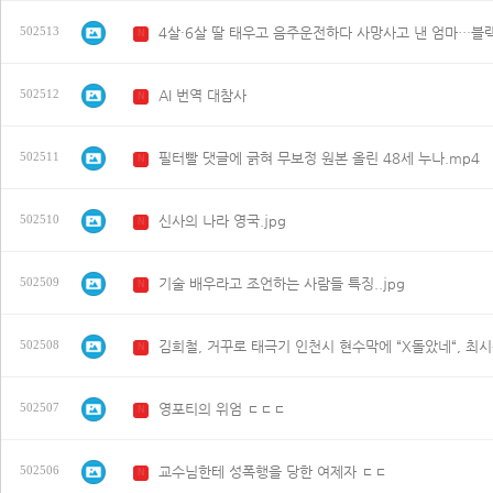
502513
N
AI 번역 대참사
502512
N
필터빨 댓글에 긁혀 무보정 원본 올린 48세 누나.mp4
502511
N
신사의 나라 영국.jpg
502510
N
기술 배우라고 조언하는 사람들 특징..jpg
502509
N
502508
N
영포티의 위엄 ㄷㄷㄷ
502507
N
교수님한테 성폭행을 당한 여제자 ㄷㄷ
502506
N