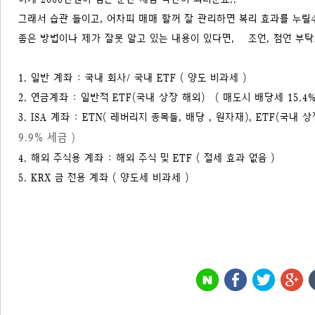
그래서 습관 들이고, 어차피 매매 할꺼 잘 관리하면 복리 효과를 누
좋은 방법이나 제가 잘못 알고 있는 내용이 있다면, 조언, 첨언 
1. 일반 계좌 : 국내 회사/ 국내 ETF ( 양도 비과세 )
2. 연금계좌 : 일반적 ETF(국내 상장 해외) ( 매도시 배당세 15.4%
3. ISA 계좌 : ETN( 레버리지 종목들, 배당 , 원자재), ETF(국내
9.9% 세금 )
4. 해외 주식용 계좌 : 해외 주식 및 ETF ( 절세 효과 없음 )
5. KRX 금 전용 계좌 ( 양도세 비과세 )