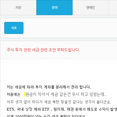
자유
유머
연예인
목록
주식 투자 관련 세금 관련 조언 부탁드립니다.
저는 세금에 따라 투자 계좌를 분리해서 관리 합니다.
원금이 작아서 세금 같은건 무시 하고 있었는데..
처음에는
아무 생각 없이 하다가 세금 폭탄 맞을것 같다는 생각이 들더군요.
ETN, 국내 상장 해외 ETF , 원자재, 채권 등에서 매도로 수익이 발
이게 2000만원이 넘는 순간 세금 폭탄이 되더군요..