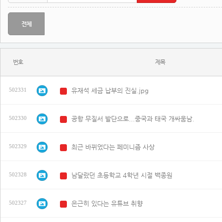
전체
번호
제목
유재석 세금 납부의 진실.jpg
502331
N
공항 무질서 발단으로...중국과 태국 개싸움남.
502330
N
최근 바뀌었다는 페미니즘 사상
502329
N
남달랐던 초등학교 4학년 시절 백종원
502328
N
은근히 있다는 유튜브 취향
502327
N