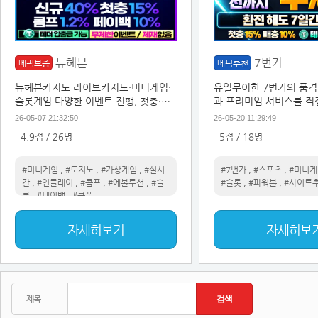
뉴헤븐
7번가
베픽보증
베픽추천
뉴헤븐카지노 라이브카지노·미니게임·
유일무이한 7번가의 품격
슬롯게임 다양한 이벤트 진행, 첫충·재
과 프리미엄 서비스를 직
충·페이백 혜택과 빠른충전 무제한환전
26-05-07 21:32:50
26-05-20 11:29:49
지원
4.9점 / 26명
5점 / 18명
#미니게임
,
#토지노
,
#가상게임
,
#실시
#7번가
,
#스포츠
,
#미니게
간
,
#인플레이
,
#콤프
,
#에볼루션
,
#슬
#슬롯
,
#파워볼
,
#사이트
롯
,
#페이백
,
#쿠폰
자세히보기
자세히보