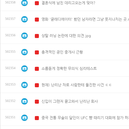
결혼식에 남친 데리고오는게 맞아?
502358
N
영화 '글래디에이터' 봤던 남자라면 그냥 못지나치는 곳.
502357
N
상탈 러닝 논란에 대한 의견.jpg
502356
N
충격적인 공인 중개사 근황
502355
N
소름돋게 정확한 무의식 심리테스트
502354
N
현재) 난리난 차로 사람한테 돌진한 사건 ㄷㄷ
502353
N
신입이 그랜저 끌고와서 난리난 회사
502352
N
502351
N