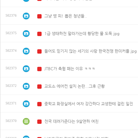
그냥 쌩 피! 뽑은 청년들..
502376
N
1급 생태하천 말라가는데 황당한 물 도둑.jpg
502375
N
들어도 믿기지 않는 세기의 사랑 한국전쟁 한미커플.jpg
502374
N
JTBC가 축협 패는 이유 ㅋㅋㅋ
502373
N
교도소 에어컨 설치 논란...그후 근황
502372
N
중학교 화장실에서 여자 강간하다 교생한테 걸린 일진
502371
N
천국 데려가준다는 9살연하 여친
502370
N