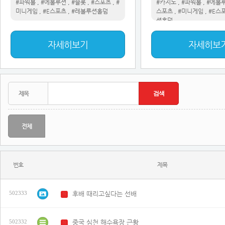
#파워볼
,
#에볼루션
,
#슬롯
,
#스포츠
,
#
#카지노
,
#파워볼
,
#에볼
미니게임
,
#E스포츠
,
#레볼루션홀덤
스포츠
,
#미니게임
,
#E스
션홀덤
자세히보기
자세히보
전체
번호
제목
후배 때리고싶다는 선배
502333
N
중국 심천 해수욕장 근황
502332
N