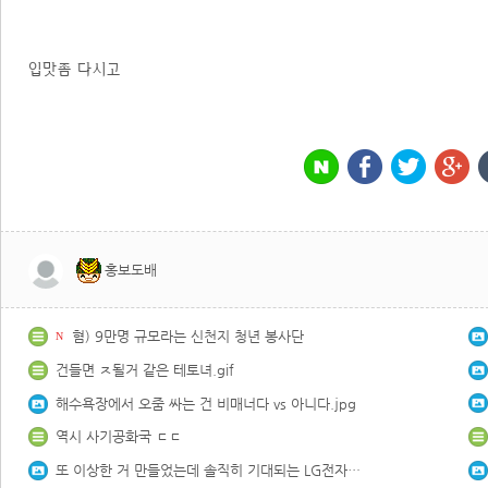
입맛좀 다시고
홍보도배
혐) 9만명 규모라는 신천지 청년 봉사단
N
건들면 ㅈ될거 같은 테토녀.gif
해수욕장에서 오줌 싸는 건 비매너다 vs 아니다.jpg
역시 사기공화국 ㄷㄷ
또 이상한 거 만들었는데 솔직히 기대되는 LG전자 근황.jpg