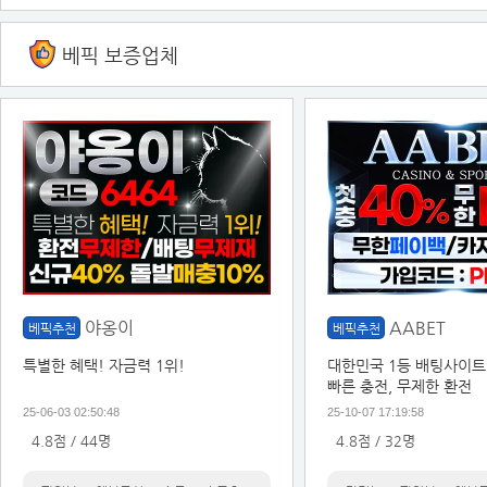
베픽 보증업체
야옹이
AABET
베픽추천
베픽추천
특별한 혜택! 자금력 1위!
대한민국 1등 배팅사이트 
빠른 충전, 무제한 환전
25-06-03 02:50:48
25-10-07 17:19:58
4.8점 / 44명
4.8점 / 32명