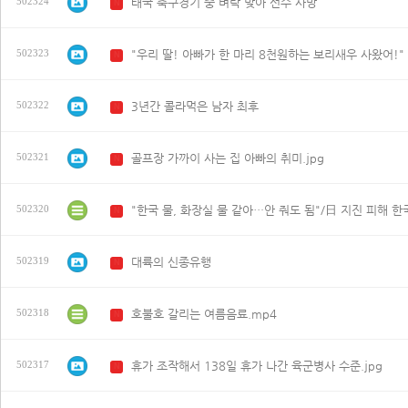
태국 축구경기 중 벼락 맞아 선수 사망
502324
N
"우리 딸! 아빠가 한 마리 8천원하는 보리새우 사왔어!"
502323
N
3년간 콜라먹은 남자 최후
502322
N
골프장 가까이 사는 집 아빠의 취미.jpg
502321
N
502320
N
대륙의 신종유행
502319
N
호불호 갈리는 여름음료.mp4
502318
N
휴가 조작해서 138일 휴가 나간 육군병사 수준.jpg
502317
N