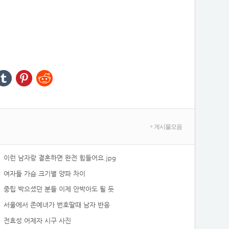
+ 게시물모음
이런 남자랑 결혼하면 완전 힘들어요.jpg
여자들 가슴 크기별 양파 차이
중립 박으셨던 분들 이제 안박아도 될 듯
서울에서 존예녀가 번호딸때 남자 반응
전효성 어제자 시구 사진