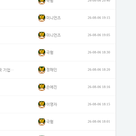
극혐
26-08-06 20:40
미니언즈
26-08-06 19:15
미니언즈
26-08-06 19:05
극혐
26-08-06 18:30
정해인
"한국 물, 화장실 물 같아…안 줘도 됨"/日 지진 피해 한국 기업 지원
26-08-06 18:20
손예진
26-08-06 18:16
이영자
26-08-06 18:15
극혐
26-08-06 18:01