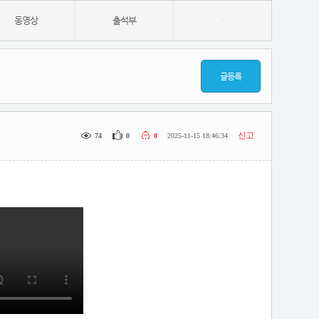
동영상
출석부
-
글등록
신고
74
0
0
2025-11-15 18:46:34