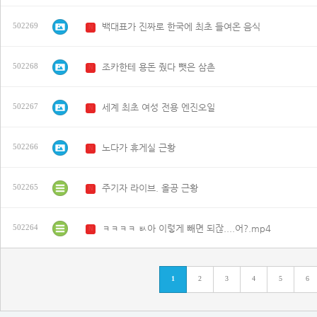
백대표가 진짜로 한국에 최초 들여온 음식
502269
N
조카한테 용돈 줬다 뺏은 삼촌
502268
N
세계 최초 여성 전용 엔진오일
502267
N
노다가 휴게실 근황
502266
N
주기자 라이브. 올공 근황
502265
N
ㅋㅋㅋㅋ ㅄ아 이렇게 빼면 되잖....어?.mp4
502264
N
1
2
3
4
5
6