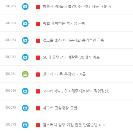
방송사 PD들이 뽑았다는 역대 사극 TOP 5
502285
N
축협 개혁하는 박지성 근황
502284
N
걸그룹 출신 아나운서의 충격적인 근황
502283
N
50대 유부남과 바람핀 30대 와이프
502282
N
빨아라 내 큰 흑형의 꽈X를
502281
N
고속터미널.. 청소해주시는분의 직업정신..
502280
N
아파트 건설현장 근황
502279
N
맘스터치 점주 기강 잡은 단골손님 ㄷㄷ
502278
N