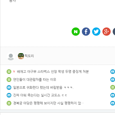
픽도리
배재고 야구부 스타벅스 선창 학생 두명 중징계 처분
N
연인들이 대관람차를 타는 이유
일본으로 귀화한다 했는데 버림받음 ㅋㅋㅋ.
진짜 더워 죽는다는 실시간 교도소 ㄷㄷ
경복궁 마당은 평평해 보이지만 사실 평평하지 않습니다