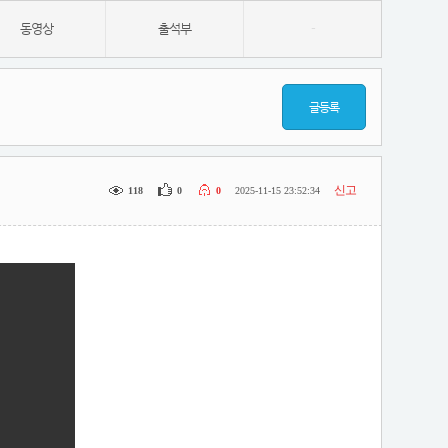
동영상
출석부
-
글등록
신고
118
0
0
2025-11-15 23:52:34