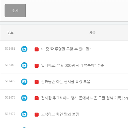
전체
번호
제목
이 중 딱 두명만 구할 수 있다면?
502481
N
워터파크, "16,000원 짜리 떡볶이" 수준
502480
N
진짜들만 아는 찐시골 특징 모음
502479
N
전사한 우크라이나 병사 폰에서 나온 구글 검색 기록.jpg
502478
N
고백하고 차인 딸의 불평
502477
N