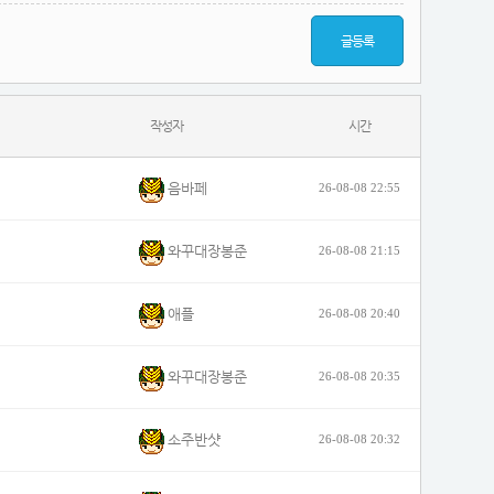
글등록
작성자
시간
음바페
26-08-08 22:55
와꾸대장봉준
26-08-08 21:15
애플
26-08-08 20:40
와꾸대장봉준
26-08-08 20:35
소주반샷
26-08-08 20:32