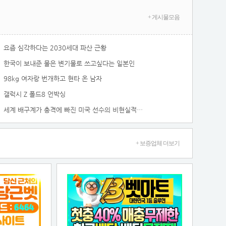
+ 게시물모음
요즘 심각하다는 2030세대 파산 근황
한국이 보내준 물은 변기물로 쓰고싶다는 일본인
98kg 여자랑 번개하고 현타 온 남자
갤럭시 Z 폴드8 언박싱
세계 배구계가 충격에 빠진 미국 선수의 비현실적인 점프력. mp4 & j
+ 보증업체 더보기