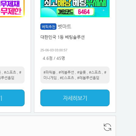
벳마트
베픽추천
대한민국 1등 베팅솔루션
25-06-03 03:00:57
4.6점 / 45명
롯
,
#스포츠
,
#
#파워볼
,
#에볼루션
,
#슬롯
,
#스포츠
,
#
볼루션홀덤
미니게임
,
#E스포츠
,
#레볼루션홀덤
기
자세히보기