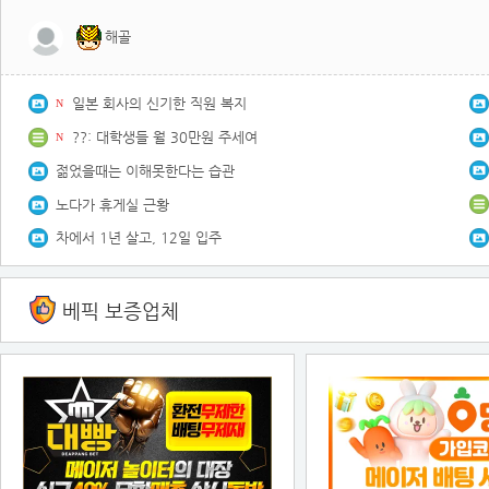
해골
일본 회사의 신기한 직원 복지
N
??: 대학생들 월 30만원 주세여
N
젊었을때는 이해못한다는 습관
노다가 휴게실 근황
차에서 1년 살고, 12일 입주
베픽 보증업체