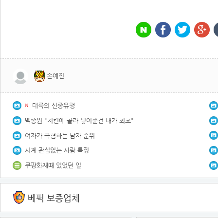
손예진
대륙의 신종유행
N
백종원 "치킨에 콜라 넣어준건 내가 최초"
여자가 극혐하는 남자 순위
시계 관심없는 사람 특징
쿠팡화재때 있었던 일
베픽 보증업체