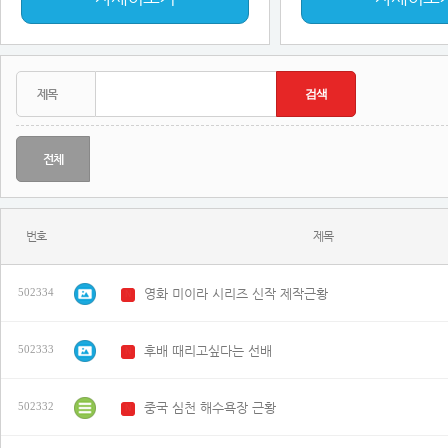
전체
번호
제목
영화 미이라 시리즈 신작 제작근황
502334
N
후배 때리고싶다는 선배
502333
N
중국 심천 해수욕장 근황
502332
N