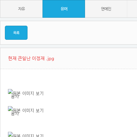
자유
유머
연예인
목록
현재 큰일난 이정재 .jpg