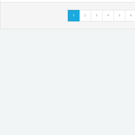
1
2
3
4
5
6