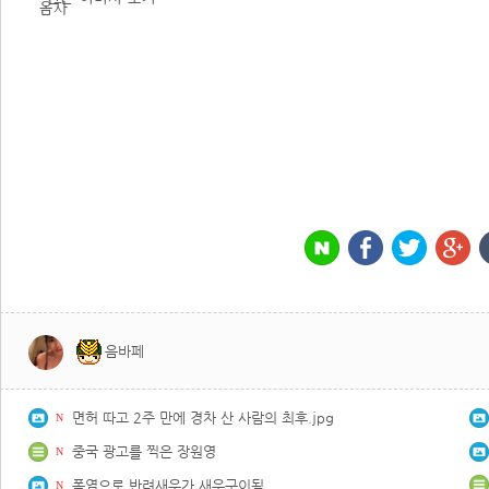
음바페
면허 따고 2주 만에 경차 산 사람의 최후.jpg
N
중국 광고를 찍은 장원영
N
폭염으로 반려새우가 새우구이됨
N