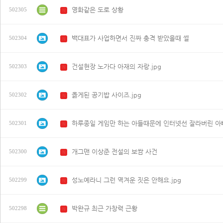
영화같은 도로 상황
502305
N
백대표가 사업하면서 진짜 충격 받았을때 썰
502304
N
건설현장 노가다 아재의 자랑.jpg
502303
N
옳게된 공기밥 사이즈.jpg
502302
N
하루종일 게임만 하는 아들때문에 인터넷선 잘라버린 아
502301
N
개그맨 이상준 전설의 보쌈 사건
502300
N
성노예라니 그런 역겨운 짓은 안해요.jpg
502299
N
박완규 최근 가창력 근황
502298
N