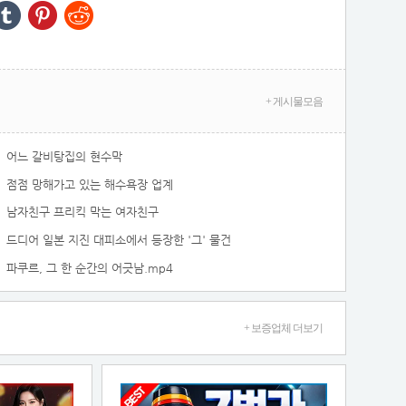
+ 게시물모음
어느 갈비탕집의 현수막
점점 망해가고 있는 해수욕장 업계
남자친구 프리킥 막는 여자친구
드디어 일본 지진 대피소에서 등장한 '그' 물건
파쿠르, 그 한 순간의 어긋남.mp4
+ 보증업체 더보기