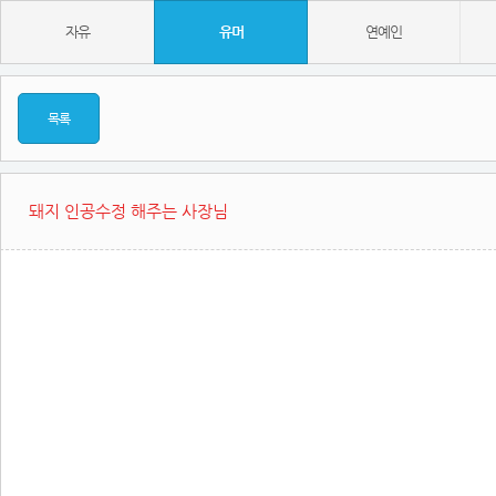
자유
유머
연예인
목록
돼지 인공수정 해주는 사장님