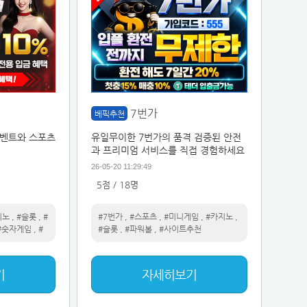
7번가
베픽추천
이벤트와 스포츠
유일무이한 7번가의 품격 검증된 안전
과 프리미엄 서비스를 직접 경험하세요
26-05-20 11:29:49
5점 / 18명
지노
,
#슬롯
,
#
#7번가
,
#스포츠
,
#미니게임
,
#카지노
,
#숫자게임
,
#
#슬롯
,
#파워볼
,
#사이트추천
기
자세히보기