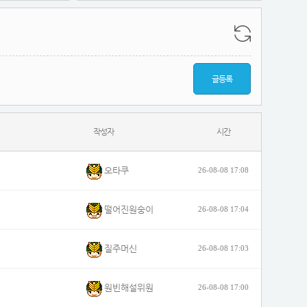
글등록
작성자
시간
오타쿠
26-08-08 17:08
떨어진원숭이
26-08-08 17:04
질주머신
26-08-08 17:03
원빈해설위원
26-08-08 17:00