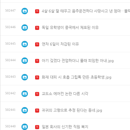
502447
N
독일 유학생이 중국에서 체포된 이유
502446
N
연차 6일이 차감된 이유
502445
N
아기 갖겠다 전업하더니 몰래 피임한 아내.jpg
502444
N
화재 대피 시 호흡 그립톡 만든 초등학생.jpg
502443
N
교도소 에어컨 논란 다른 시각
502442
N
귀귀의 고향으로 추정 된다는 동네.jpg
502441
N
일본 회사의 신기한 직원 복지
502440
N