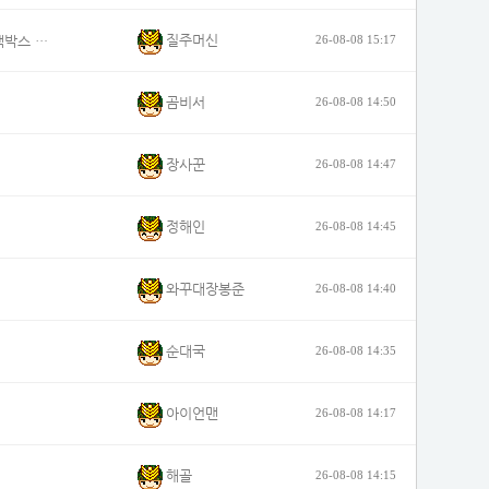
질주머신
4살·6살 딸 태우고 음주운전하다 사망사고 낸 엄마…블랙박스 공개.new
26-08-08 15:17
곰비서
26-08-08 14:50
장사꾼
26-08-08 14:47
정해인
26-08-08 14:45
와꾸대장봉준
26-08-08 14:40
순대국
26-08-08 14:35
아이언맨
26-08-08 14:17
해골
26-08-08 14:15