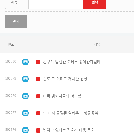
전체
번호
제목
친구가 임신한 오빠를 좋아한다길래...
502580
N
송도 그 아파트 게시판 현황
502579
N
미국 범죄자들의 머그샷
502578
N
또 다시 증명된 할리우드 성공공식
502577
N
변하고 있다는 간호사 태움 문화
502576
N