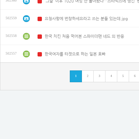
`그날` 이후 1020 여성 안 돌아왔다…스타벅스에 생긴 `
502560
N
요청사항에 번창하세요라고 쓰는 분들 있는데.jpg
502559
N
한국 치킨 처음 먹어본 스파이더맨 네드 의 반응
502558
N
한국여자를 타겟으로 하는 일본 호빠
502557
N
1
2
3
4
5
6