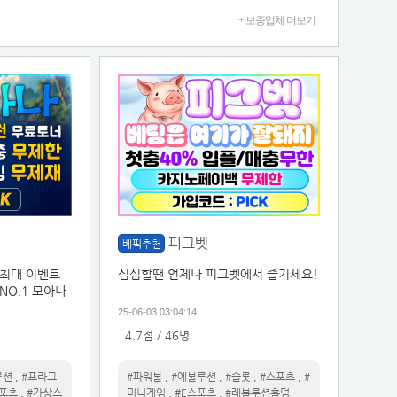
+ 보증업체 더보기
피그벳
베픽추천
 최대 이벤트
심심할땐 언제나 피그벳에서 즐기세요!
NO.1 모아나
25-06-03 03:04:14
4.7점 / 46명
루션
,
#프라그
#파워볼
,
#에볼루션
,
#슬롯
,
#스포츠
,
#
스포츠
,
#가상스
미니게임
,
#E스포츠
,
#레볼루션홀덤