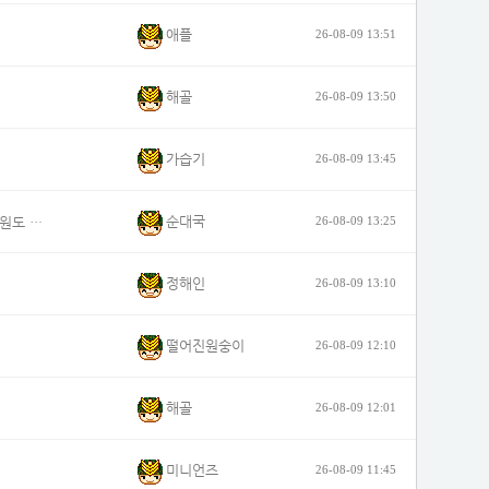
애플
26-08-09 13:51
해골
26-08-09 13:50
가습기
26-08-09 13:45
순대국
김희철, 거꾸로 태극기 인천시 현수막에 “X돌았네“, 최시원도 호응
26-08-09 13:25
정해인
26-08-09 13:10
떨어진원숭이
26-08-09 12:10
해골
26-08-09 12:01
미니언즈
26-08-09 11:45