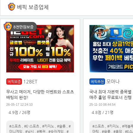
베픽 보증업체
8천만원보증
12BET
모아나
베픽보증
베픽추천
무사고 메이저, 다양한 이벤트와 스포츠
국내 최대 자본력 종목별
배팅의 완성!
매주 홀덤 무료토너 진행 
26-05-17 12:24:10
25-11-10 08:44:54
4.9점 / 26명
4.8점 / 21명
#스포츠
,
#E-스포츠
,
#카지노
,
#슬롯
,
#
#스포츠
,
#카지노
,
#에볼
미니게임
,
#낚시
,
#복권
,
#숫자게임
,
#
마틱
,
#슬롯
,
#홀덤
,
#E