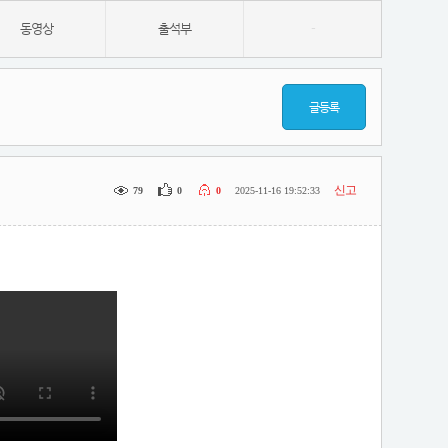
동영상
출석부
-
글등록
신고
79
0
0
2025-11-16 19:52:33