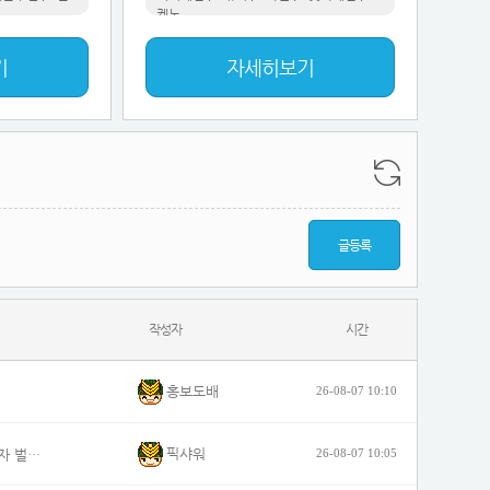
케노
기
자세히보기
글등록
작성자
시간
홍보도배
26-08-07 10:10
픽샤워
중국 전통 무술의 달인이 UFC 뺨 때리기 대회에 참가 하자 벌어진 일
26-08-07 10:05