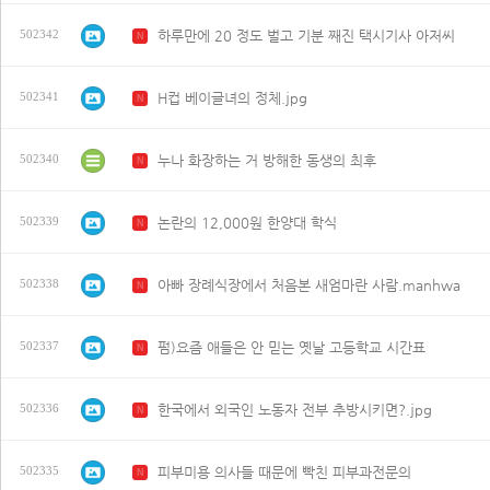
하루만에 20 정도 벌고 기분 째진 택시기사 아저씨
502342
N
H컵 베이글녀의 정체.jpg
502341
N
누나 화장하는 거 방해한 동생의 최후
502340
N
논란의 12,000원 한양대 학식
502339
N
아빠 장례식장에서 처음본 새엄마란 사람.manhwa
502338
N
펌)요즘 애들은 안 믿는 옛날 고등학교 시간표
502337
N
한국에서 외국인 노동자 전부 추방시키면?.jpg
502336
N
피부미용 의사들 때문에 빡친 피부과전문의
502335
N