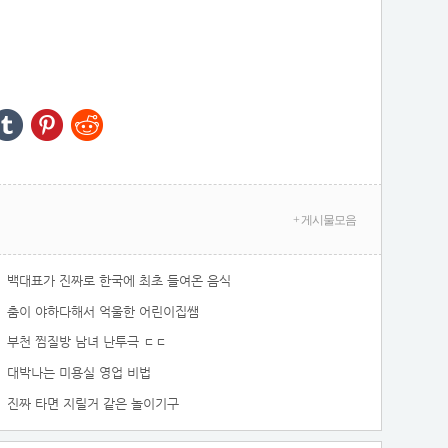
+ 게시물모음
백대표가 진짜로 한국에 최초 들여온 음식
춤이 야하다해서 억울한 어린이집쌤
부천 찜질방 남녀 난투극 ㄷㄷ
대박나는 미용실 영업 비법
진짜 타면 지릴거 같은 놀이기구