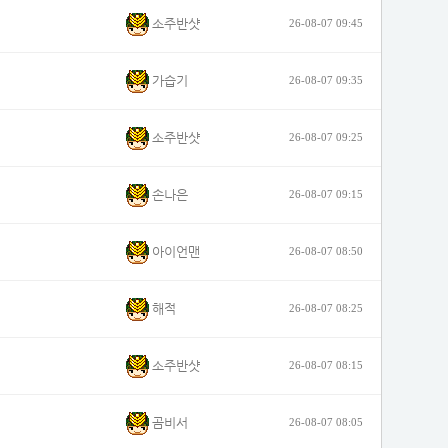
소주반샷
26-08-07 09:45
가습기
26-08-07 09:35
소주반샷
26-08-07 09:25
손나은
26-08-07 09:15
아이언맨
26-08-07 08:50
해적
26-08-07 08:25
소주반샷
26-08-07 08:15
곰비서
26-08-07 08:05