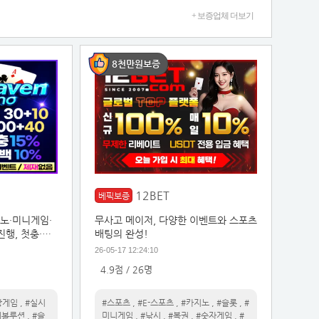
+ 보증업체 더보기
8천만원보증
12BET
베픽보증
노·미니게임·
무사고 메이저, 다양한 이벤트와 스포츠
행, 첫충·재
배팅의 완성!
전 무제한환전
26-05-17 12:24:10
4.9점 / 26명
상게임
,
#실시
#스포츠
,
#E-스포츠
,
#카지노
,
#슬롯
,
#
에볼루션
,
#슬
미니게임
,
#낚시
,
#복권
,
#숫자게임
,
#