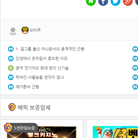
오타쿠
걸그룹 출신 아나운서의 충격적인 근황
N
인생에서 옷차림이 중요한 이유
중국 전기차의 화재 방지 신기술
하여간 서울놈들 생각이 없냐
메가톤바 근황
베픽 보증업체
5천만원보증