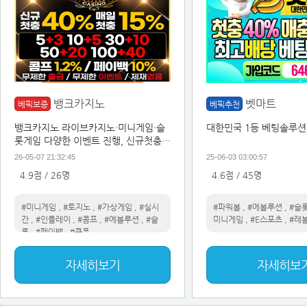
뱅크카지노
벳마트
베픽보증
베픽추천
뱅크카지노 라이브카지노·미니게임·슬
대한민국 1등 베팅솔루션
롯게임 다양한 이벤트 진행, 신규첫충·
재충·페이백·콤프 지급 혜택과 빠른충전
26-05-07 21:32:45
25-06-03 03:00:57
무제한환전 지원
4.9점 / 26명
4.6점 / 45명
#미니게임
,
#토지노
,
#가상게임
,
#실시
#파워볼
,
#에볼루션
,
#슬
간
,
#인플레이
,
#콤프
,
#에볼루션
,
#슬
미니게임
,
#E스포츠
,
#레
롯
,
#페이백
,
#쿠폰
자세히보기
자세히보