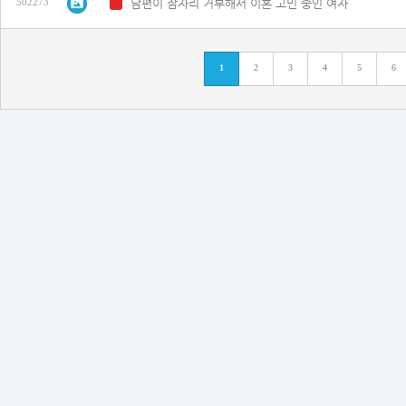
남편이 잠자리 거부해서 이혼 고민 중인 여자
502273
N
1
2
3
4
5
6