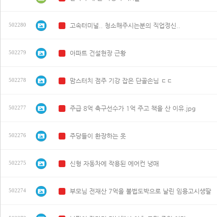
고속터미널.. 청소해주시는분의 직업정신..
502280
N
아파트 건설현장 근황
502279
N
맘스터치 점주 기강 잡은 단골손님 ㄷㄷ
502278
N
주급 8억 축구선수가 1억 주고 책을 산 이유.jpg
502277
N
주당들이 환장하는 옷
502276
N
신형 자동차에 작용된 에어컨 냉매
502275
N
부모님 전재산 7억을 불법도박으로 날린 임용고시생딸
502274
N