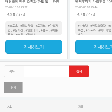
배당률에 빠른 충전과 한도 없는 환전
벤픽후마감 가입첫충 40
벤트
26-04-15 16:23:32
25-06-03 02:45:44
4.9점 / 27명
4.7점 / 47명
#스포츠
,
#미니게임
,
#토지노
,
#가상게
#BJ솔랭
,
#벤픽후마감
,
#
임
,
#실시간
,
#인플레이
,
#콤프
,
#에볼
루션
,
#스포츠
,
#미니게임
루션
,
#슬롯
,
#페이백
홀덤
자세히보기
자세히보
전체
번호
제목