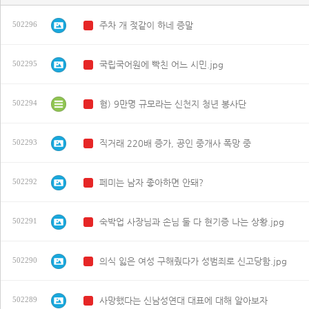
주차 개 젖같이 하네 증말
502296
N
국립국어원에 빡친 어느 시민.jpg
502295
N
혐) 9만명 규모라는 신천지 청년 봉사단
502294
N
직거래 220배 증가, 공인 중개사 폭망 중
502293
N
페미는 남자 좋아하면 안돼?
502292
N
숙박업 사장님과 손님 둘 다 현기증 나는 상황.jpg
502291
N
의식 잃은 여성 구해줬다가 성범죄로 신고당함.jpg
502290
N
사망했다는 신남성연대 대표에 대해 알아보자
502289
N