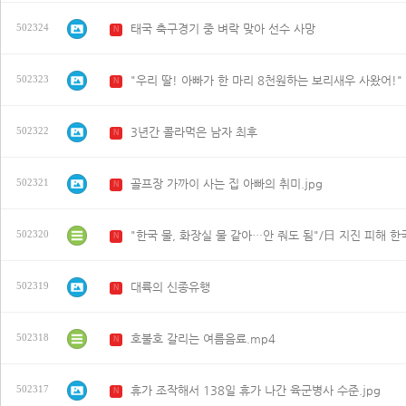
태국 축구경기 중 벼락 맞아 선수 사망
502324
N
"우리 딸! 아빠가 한 마리 8천원하는 보리새우 사왔어!"
502323
N
3년간 콜라먹은 남자 최후
502322
N
골프장 가까이 사는 집 아빠의 취미.jpg
502321
N
502320
N
대륙의 신종유행
502319
N
호불호 갈리는 여름음료.mp4
502318
N
휴가 조작해서 138일 휴가 나간 육군병사 수준.jpg
502317
N