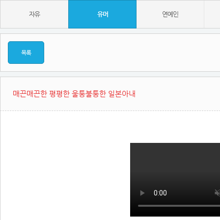
자유
유머
연예인
목록
매끈매끈한 평평한 울퉁불퉁한 일본아내