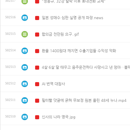
"정몽규, 32강 탈락 이후 휴대전화 교체"
502517
N
일본 성매수 심판 실명 공개 파장.news
502516
N
합의금 천만원 요구..gif
502515
N
환율 1400원대 깨지면 수출기업들 수익성 악화
502514
N
502513
N
AI 번역 대참사
502512
N
필터빨 댓글에 긁혀 무보정 원본 올린 48세 누나.mp4
502511
N
신사의 나라 영국.jpg
502510
N