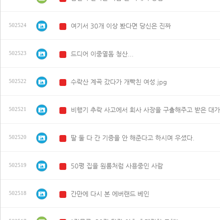
여기서 30개 이상 봤다면 당신은 진짜
502524
N
드디어 이중열돔 청산...
502523
N
수락산 계곡 갔다가 개빡친 여성.jpg
502522
N
비행기 추락 사고에서 회사 사장을 구출해주고 받은 대가
502521
N
딸 둘 다 간 기증을 안 해준다고 하시며 우셨다.
502520
N
50평 집을 원룸처럼 사용중인 사람
502519
N
간만에 다시 본 에버랜드 베인
502518
N