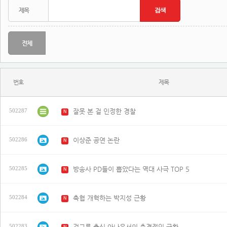
전체
번호
제목
잘못 본 걸 인정한 경찰
502287
N
이상준 공연 논란
502286
N
방송사 PD들이 뽑았다는 역대 사극 TOP 5
502285
N
축협 개혁하는 박지성 근황
502284
N
걸그룹 출신 아나운서의 충격적인 근황
502283