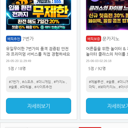
7번가
문카지노
베픽추천
베픽보증
유일무이한 7번가의 품격 검증된 안전
어른들을 위한 놀이터 &
과 프리미엄 서비스를 직접 경험하세요
놀이터 클라스의 차이를
26-05-20 11:29:49
25-06-03 02:26:18
5점 / 18명
5점 / 92명
#7번가
,
#스포츠
,
#미니게임
,
#카지노
,
#에볼루션
,
#슬롯
,
#미니
#슬롯
,
#파워볼
,
#사이트추천
마틱
,
#보타카지노
,
#아시
자세히보기
자세히보