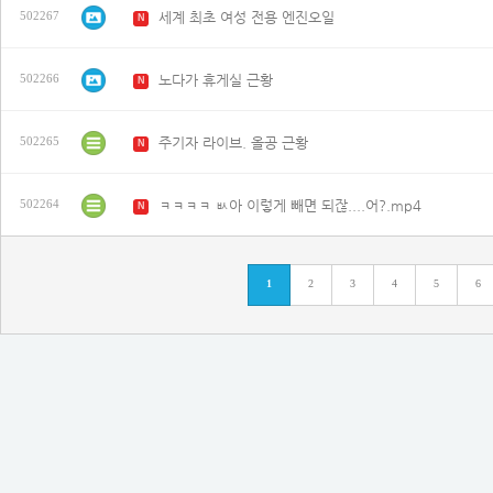
세계 최초 여성 전용 엔진오일
502267
N
노다가 휴게실 근황
502266
N
주기자 라이브. 올공 근황
502265
N
ㅋㅋㅋㅋ ㅄ아 이렇게 빼면 되잖....어?.mp4
502264
N
1
2
3
4
5
6