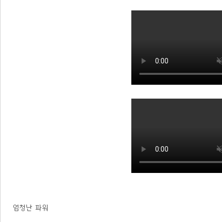
엄청난 파워