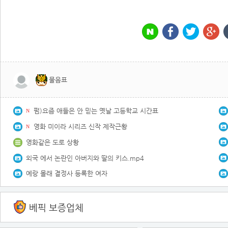
물음표
펌)요즘 애들은 안 믿는 옛날 고등학교 시간표
N
영화 미이라 시리즈 신작 제작근황
N
영화같은 도로 상황
외국 에서 논란인 아버지와 딸의 키스.mp4
예랑 몰래 결정사 등록한 여자
베픽 보증업체