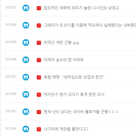
압도적인 재력에 모두가 놀란 디시인의 냉장고
502391
N
그래미가 또 BTS를 이용해 먹으려다 실패했다는 내부증
502390
N
미국산 계란 근황.jpg
502389
N
어제자 송도의 한 아파트
502388
N
축협 해명: "애국심으로 성접대 한것"
502387
N
여자친구 본가 갔다가 충격 받은 의사
502386
N
현재 난리 났다는 네이버 블로거들 근황ㄷㄷㄷ
502385
N
너구리에 계란을 풀었다고?
502384
N