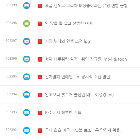
요즘 단체로 코리아 패싱중이라는 유명 연합 근황
502399
N
안 맞을 줄 알고 선빵친 여자
502398
N
서양 누나의 인생 조언.jpg
502397
N
현재 나무위키 실검 1위인 김규원. mp4 & toon
502396
N
전자발찌 연예인 1호 정치적 소신 발언
502395
N
알고보니 흙수저 출신인 배우 이성경.jpg
502394
N
KFC에서 청혼한 커플
502393
N
국내 최초 미국 파워볼 로또 1등 당첨자 확율,,,
502392
N