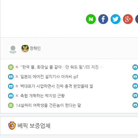
정해인
"한국 물, 화장실 물 같아…안 줘도 됨"/日 지진 피해 한국 기업 지원
N
일본의 에어컨 설치기사 아저씨.gif
N
백대표가 사업하면서 진짜 충격 받았을때 썰
N
축협 개혁하는 박지성 근황
N
14살짜리 여학생을 건든놈이 한다는 말
베픽 보증업체