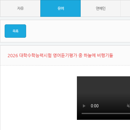
자유
유머
연예인
목록
2026 대학수학능력시험 영어듣기평가 중 하늘에 비행기들