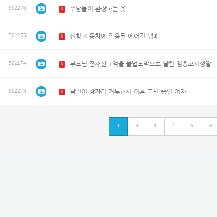
주당들이 환장하는 옷
502276
N
신형 자동차에 작용된 에어컨 냉매
502275
N
부모님 전재산 7억을 불법도박으로 날린 임용고시생딸
502274
N
남편이 잠자리 거부해서 이혼 고민 중인 여자
502273
N
1
2
3
4
5
6