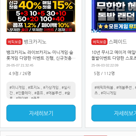
뱅크카지노
스페이드
베픽보증
베픽보증
뱅크카지노 라이브카지노·미니게임·슬
10년 무사고 메이저 매
롯게임 다양한 이벤트 진행, 신규첫충·
돌발이벤트 다양한 스포
재충·페이백·콤프 지급 혜택과 빠른충전
26-05-07 21:32:45
25-06-03 02:22:09
무제한환전 지원
4.9점 / 26명
5점 / 112명
#미니게임
,
#토지노
,
#가상게임
,
#실시
#베픽파워볼
,
#에볼루션
,
간
,
#인플레이
,
#콤프
,
#에볼루션
,
#슬
츠
,
#미니게임
롯
,
#페이백
,
#쿠폰
자세히보기
자세히보