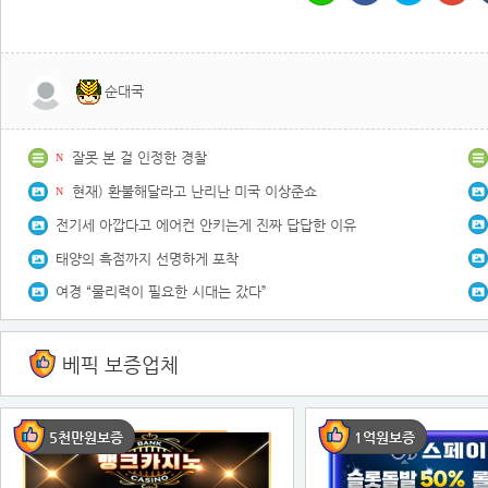
순대국
잘못 본 걸 인정한 경찰
N
현재) 환불해달라고 난리난 미국 이상준쇼
N
전기세 아깝다고 에어컨 안키는게 진짜 답답한 이유
태양의 흑점까지 선명하게 포착
여경 “물리력이 필요한 시대는 갔다”
베픽 보증업체
5천만원보증
1억원보증