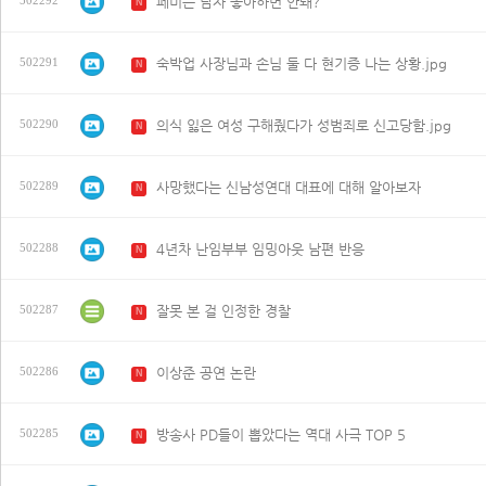
페미는 남자 좋아하면 안돼?
502292
N
숙박업 사장님과 손님 둘 다 현기증 나는 상황.jpg
502291
N
의식 잃은 여성 구해줬다가 성범죄로 신고당함.jpg
502290
N
사망했다는 신남성연대 대표에 대해 알아보자
502289
N
4년차 난임부부 임밍아웃 남편 반응
502288
N
잘못 본 걸 인정한 경찰
502287
N
이상준 공연 논란
502286
N
방송사 PD들이 뽑았다는 역대 사극 TOP 5
502285
N