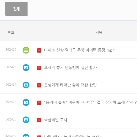
전체
번호
제목
다이소 신상 역대급 주방 아이템 등장.mp4
502429
N
오사카 흉기 난동범에 실탄 발사
502428
N
못생기게 태어난 삶에 대한 한탄
502427
N
"윤가이 불쾌" 비판에…아이유, 결국 장기하 노래 삭제 
502426
N
극한직업 교사
502425
N
502424