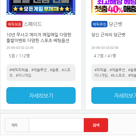
스페이드
당근벳
베픽보증
베픽추천
10년 무사고 메이저 매일매일 다양한
당신 근처의 당근벳
돌발이벤트 다양한 스포츠 베팅옵션
25-06-03 02:22:09
25-06-03 03:02:05
5점 / 112명
4.7점 / 41명
#베픽파워볼
,
#에볼루션
,
#슬롯
,
#스포
#파워볼
,
#에볼루션
,
#슬
츠
,
#미니게임
미니게임
,
#E스포츠
,
#레
자세히보기
자세히보