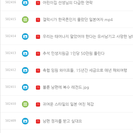
어린이집 선생님의 다급한 연락
502416
N
갤럭시가 한국폰인지 몰랐던 일본여자.mp4
502415
N
우리는 태어나지 말았어야 한다는 유서남기고 사망한 남매
502414
N
추석 민생지원금 1인당 50만원 풀린다
502413
N
축협 임원 와이프들, 15년간 세금으로 매년 해외여행
502412
N
불륜 남편에 복수 레전드.jpg
502411
N
귀여운 스타일의 일본 여친 체감
502410
N
남편 정자를 받고 싶대요
502409
N