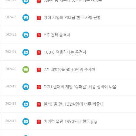
남편이랑 사는게 숨막힌다는 여성분
N
짱깨 기업의 역대급 한국 사칭 근황
502423
N
YG 엔터 돌격녀
502422
N
100:0 억울하다는 운전자
502421
N
??: 대학생들 월 30만원 주세여
502420
N
DCU 절대적 재앙 '슈퍼걸' 최종 성적이 나옴
502419
N
블라) 울 언니 32살인데 너무 짜증나
502418
N
에어컨 없던 1990년대 한국.jpg
502417
N