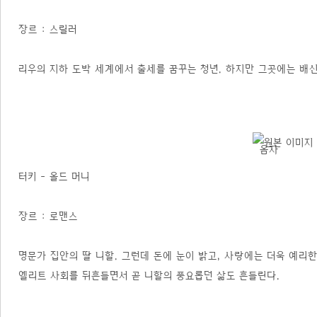
장르 : 스릴러
리우의 지하 도박 세계에서 출세를 꿈꾸는 청년. 하지만 그곳에는 배신
터키 - 올드 머니
장르 : 로맨스
명문가 집안의 딸 니할. 그런데 돈에 눈이 밝고, 사랑에는 더욱 예
엘리트 사회를 뒤흔들면서 곧 니할의 풍요롭던 삶도 흔들린다.