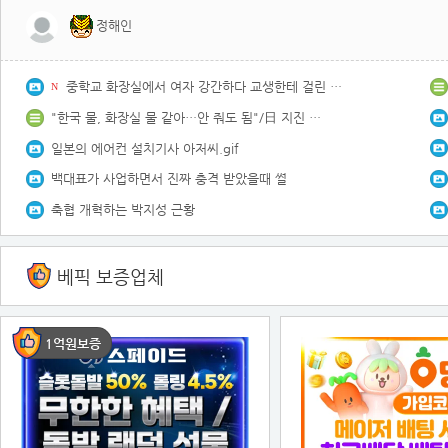
정해인
중학교 화장실에서 여자 강간하다 교생한테 걸린 일진
N
"한국 물, 화장실 물 같아…안 줘도 됨"/日 지진 피해 한국 기업 지원
일본의 에어컨 설치기사 아저씨.gif
백대표가 사업하면서 진짜 충격 받았을때 썰
축협 개혁하는 박지성 근황
베픽 보증업체
1억원보증