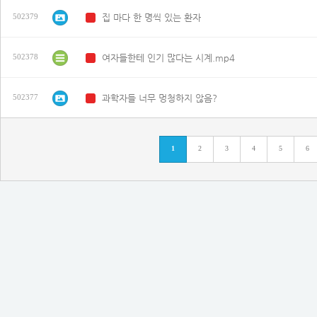
집 마다 한 명씩 있는 환자
502379
N
여자들한테 인기 많다는 시계.mp4
502378
N
과학자들 너무 멍청하지 않음?
502377
N
1
2
3
4
5
6