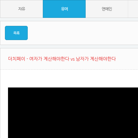
자유
유머
연예인
목록
더치페이 - 여자가 계산해야한다 vs 남자가 계산해야한다