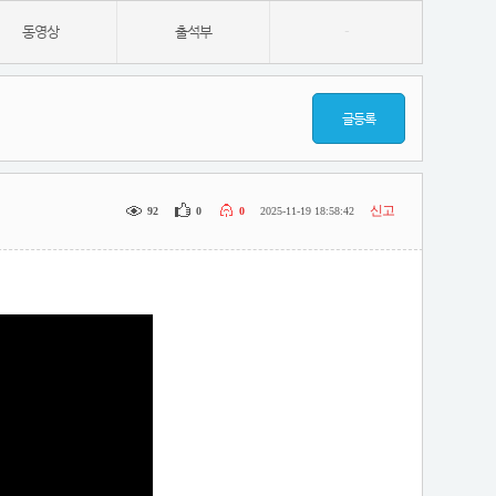
동영상
출석부
-
글등록
신고
92
0
0
2025-11-19 18:58:42