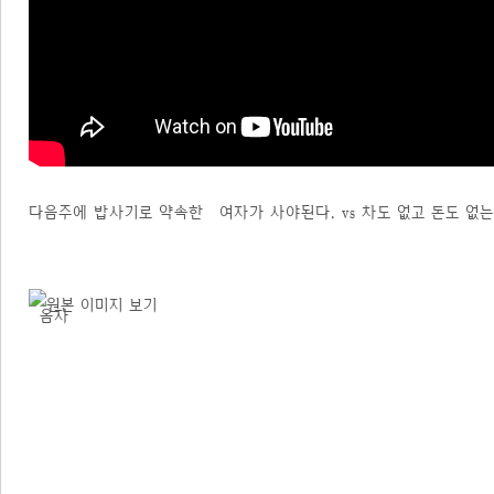
다음주에 밥사기로 약속한 여자가 사야된다. vs 차도 없고 돈도 없는