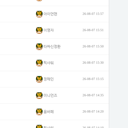
아이언맨
26-08-07 15:57
이영자
26-08-07 15:51
타짜신정환
26-08-07 15:50
픽샤워
26-08-07 15:30
정해인
26-08-07 15:15
미니언즈
26-08-07 14:35
음바페
26-08-07 14:20
픽샤워
26-08-07 14:10