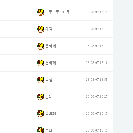
오쿠오쿠오타쿠
26-08-07 17:19
해적
26-08-07 17:13
음바페
26-08-07 17:11
음바페
26-08-07 17:10
극혐
26-08-07 16:55
순대국
26-08-07 16:27
음바페
26-08-07 16:17
손나은
26-08-07 16:15