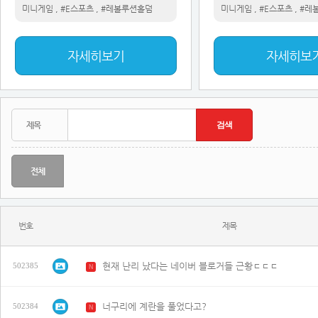
미니게임
,
#E스포츠
,
#레볼루션홀덤
미니게임
,
#E스포츠
,
#레
자세히보기
자세히보
전체
번호
제목
현재 난리 났다는 네이버 블로거들 근황ㄷㄷㄷ
502385
N
너구리에 계란을 풀었다고?
502384
N