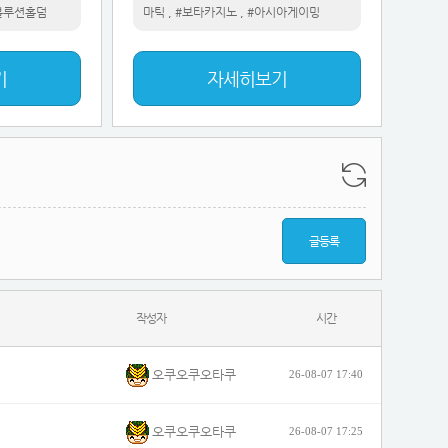
볼루션홀덤
마틱
,
#보타카지노
,
#아시아게이밍
기
자세히보기
글등록
작성자
시간
오쿠오쿠오타쿠
26-08-07 17:40
오쿠오쿠오타쿠
26-08-07 17:25