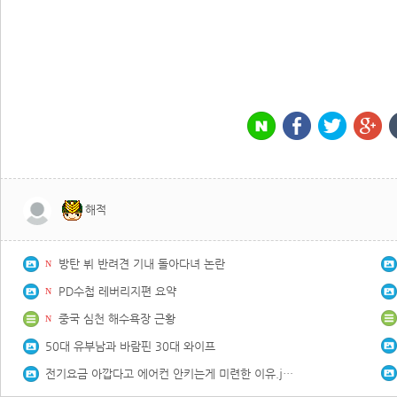
해적
방탄 뷔 반려견 기내 돌아다녀 논란
N
PD수첩 레버리지편 요약
N
중국 심천 해수욕장 근황
N
50대 유부남과 바람핀 30대 와이프
전기요금 아깝다고 에어컨 안키는게 미련한 이유.jpg