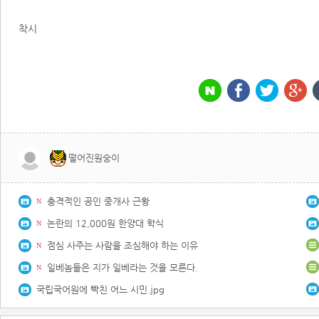
착시
떨어진원숭이
충격적인 공인 중개사 근황
N
논란의 12,000원 한양대 학식
N
점심 사주는 사람을 조심해야 하는 이유
N
일베놈들은 지가 일베라는 것을 모른다.
N
국립국어원에 빡친 어느 시민.jpg