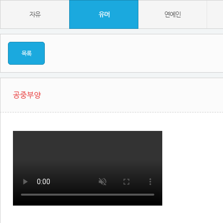
자유
유머
연예인
목록
공중부양