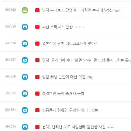
빙하 붕괴로 느닷없이 파괴적인 눈사태 발생.mp4
502360
N
부산 스타벅스 근황 ㅋㅋㅋ
502359
N
결혼식에 남친 데리고오는게 맞아?
502358
N
영화 '글래디에이터' 봤던 남자라면 그냥 못지나치는 곳.
502357
N
상탈 러닝 논란에 대한 의견.jpg
502356
N
충격적인 공인 중개사 근황
502355
N
소름돋게 정확한 무의식 심리테스트
502354
N
현재) 난리난 차로 사람한테 돌진한 사건 ㄷㄷ
502353
N