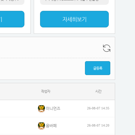
기
자세히보기
글등록
작성자
시간
미니언즈
26-08-07 14:35
음바페
26-08-07 14:20