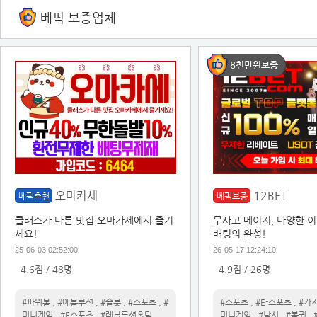
베픽 보증업체
8천만원보증
오마카세
12BET
베픽추천
베픽보증
클래스가 다른 맛집 오마카세에서 즐기
무사고 메이저, 다양한 
세요!
배팅의 완성!
25-06-03 02:52:00
26-05-17 12:24:10
4.6점 / 48명
4.9점 / 26명
#파워볼
,
#에볼루션
,
#슬롯
,
#스포츠
,
#
#스포츠
,
#E-스포츠
,
#카
미니게임
,
#E스포츠
,
#레볼루션홀덤
미니게임
,
#낚시
,
#복권
,