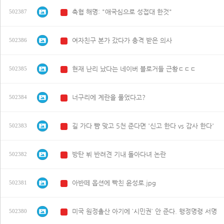
축협 해명: "애국심으로 성접대 한것"
502387
N
여자친구 본가 갔다가 충격 받은 의사
502386
N
현재 난리 났다는 네이버 블로거들 근황ㄷㄷㄷ
502385
N
너구리에 계란을 풀었다고?
502384
N
길 가다 뺨 맞고 5천 준다면 '신고 한다 vs 감사 한다'
502383
N
방탄 뷔 반려견 기내 돌아다녀 논란
502382
N
아반떼 옵션에 빡친 윤성로.jpg
502381
N
미국 원정출산 아기에 `시민권` 안 준다. 행정명령 서명
502380
N