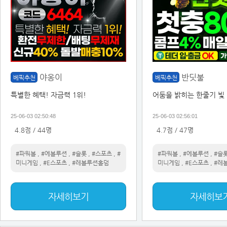
야옹이
반딧불
베픽추천
베픽추천
특별한 혜택! 자금력 1위!
어둠을 밝히는 한줄기 빛
25-06-03 02:50:48
25-06-03 02:56:01
4.8점 / 44명
4.7점 / 47명
#파워볼
,
#에볼루션
,
#슬롯
,
#스포츠
,
#
#파워볼
,
#에볼루션
,
#슬
미니게임
,
#E스포츠
,
#레볼루션홀덤
미니게임
,
#E스포츠
,
#레
자세히보기
자세히보