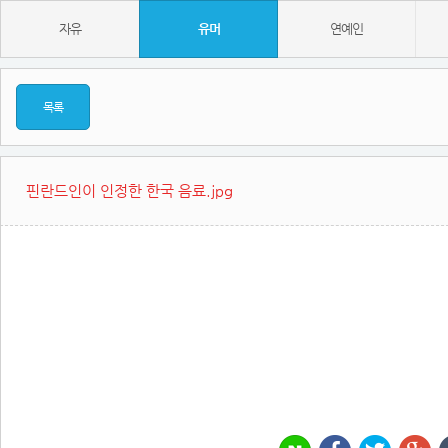
자유
유머
연예인
목록
핀란드인이 인정한 한국 음료.jpg