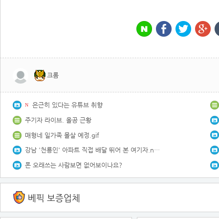
크롬
은근히 있다는 유튜브 취향
N
주기자 라이브. 올공 근황
매형네 일가족 몰살 예정.gif
강남 '천룡인' 아파트 직접 배달 뛰어 본 여기자.news
폰 오래쓰는 사람보면 없어보이나요?
베픽 보증업체