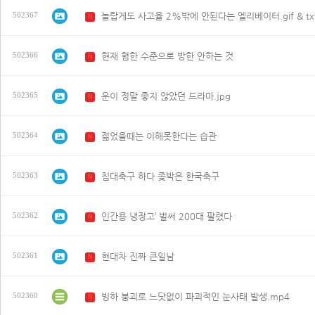
놀랍게도 사고율 2%밖에 안된다는 엘리베이터.gif & tx
502367
N
현재 혐한 수준으로 방한 안하는 것
502366
N
운이 정말 좋지 않았던 드라마.jpg
502365
N
젊었을때는 이해못한다는 습관
502364
N
침대축구 하다 좆박은 한국축구
502363
N
인간용 냉장고’ 벌써 200대 팔렸다
502362
N
현대차 진짜 큰일남
502361
N
빙하 붕괴로 느닷없이 파괴적인 눈사태 발생.mp4
502360
N