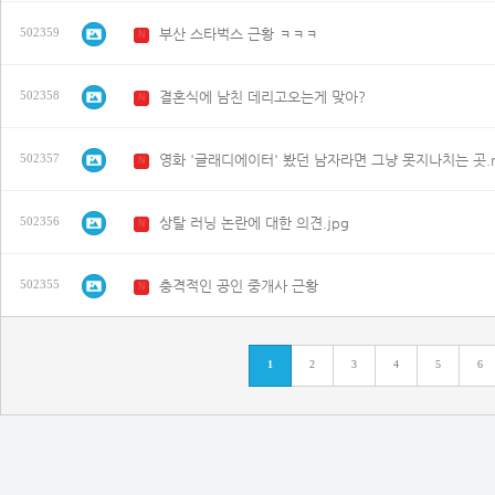
부산 스타벅스 근황 ㅋㅋㅋ
502359
N
결혼식에 남친 데리고오는게 맞아?
502358
N
영화 '글래디에이터' 봤던 남자라면 그냥 못지나치는 곳.
502357
N
상탈 러닝 논란에 대한 의견.jpg
502356
N
충격적인 공인 중개사 근황
502355
N
1
2
3
4
5
6