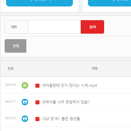
전체
번호
제목
여자들한테 인기 많다는 시계.mp4
502378
N
과학자들 너무 멍청하지 않음?
502377
N
그냥 쌩 피! 뽑은 청년들..
502376
N