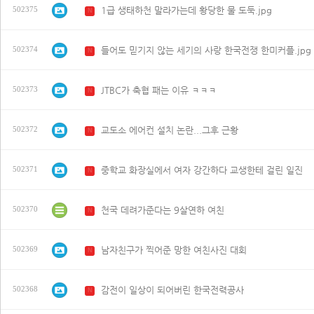
1급 생태하천 말라가는데 황당한 물 도둑.jpg
502375
N
들어도 믿기지 않는 세기의 사랑 한국전쟁 한미커플.jpg
502374
N
JTBC가 축협 패는 이유 ㅋㅋㅋ
502373
N
교도소 에어컨 설치 논란...그후 근황
502372
N
중학교 화장실에서 여자 강간하다 교생한테 걸린 일진
502371
N
천국 데려가준다는 9살연하 여친
502370
N
남자친구가 찍어준 망한 여친사진 대회
502369
N
감전이 일상이 되어버린 한국전력공사
502368
N