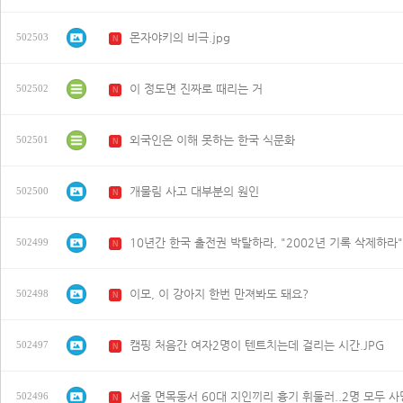
몬자야키의 비극.jpg
502503
N
이 정도면 진짜로 때리는 거
502502
N
외국인은 이해 못하는 한국 식문화
502501
N
개물림 사고 대부분의 원인
502500
N
502499
N
이모, 이 강아지 한번 만져봐도 돼요?
502498
N
캠핑 처음간 여자2명이 텐트치는데 걸리는 시간.JPG
502497
N
서울 면목동서 60대 지인끼리 흉기 휘둘러..2명 모두 사
502496
N