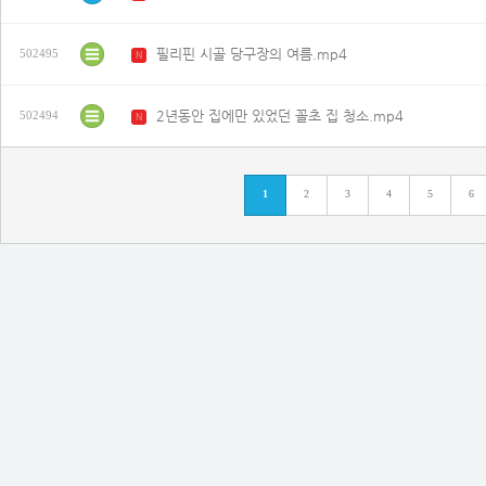
필리핀 시골 당구장의 여름.mp4
502495
N
2년동안 집에만 있었던 꼴초 집 청소.mp4
502494
N
1
2
3
4
5
6