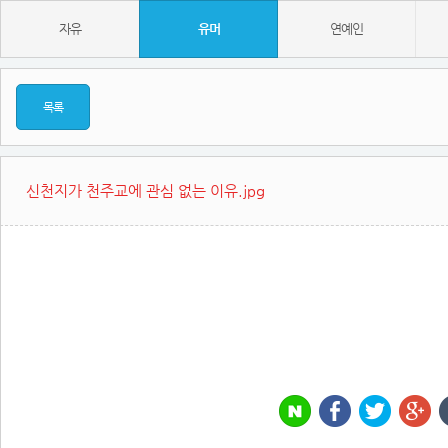
자유
유머
연예인
목록
신천지가 천주교에 관심 없는 이유.jpg