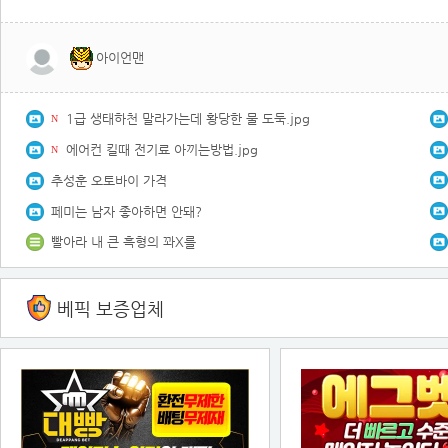
아이언맨
1급 생태하천 말라가는데 황당한 물 도둑.jpg
N
에어컨 킬때 전기료 아끼는방법.jpg
N
추성훈 오토바이 가격
페미는 남자 좋아하면 안돼?
빨아라 내 큰 흑형의 꽈X를
베픽 보증업체