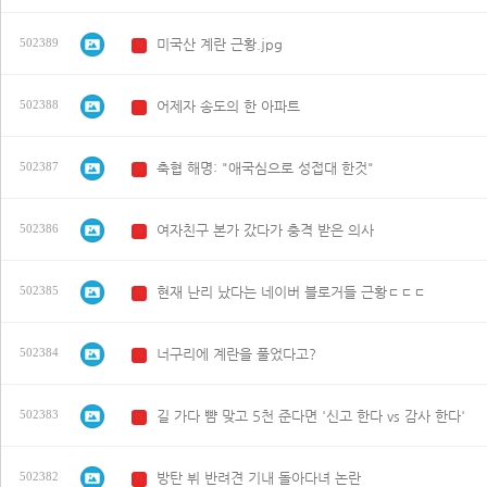
미국산 계란 근황.jpg
502389
N
어제자 송도의 한 아파트
502388
N
축협 해명: "애국심으로 성접대 한것"
502387
N
여자친구 본가 갔다가 충격 받은 의사
502386
N
현재 난리 났다는 네이버 블로거들 근황ㄷㄷㄷ
502385
N
너구리에 계란을 풀었다고?
502384
N
길 가다 뺨 맞고 5천 준다면 '신고 한다 vs 감사 한다'
502383
N
방탄 뷔 반려견 기내 돌아다녀 논란
502382
N