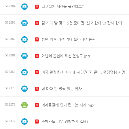
너구리에 계란을 풀었다고?
502384
N
길 가다 뺨 맞고 5천 준다면 '신고 한다 vs 감사 한다'
502383
N
방탄 뷔 반려견 기내 돌아다녀 논란
502382
N
아반떼 옵션에 빡친 윤성로.jpg
502381
N
미국 원정출산 아기에 `시민권` 안 준다. 행정명령 서명
502380
N
집 마다 한 명씩 있는 환자
502379
N
여자들한테 인기 많다는 시계.mp4
502378
N
과학자들 너무 멍청하지 않음?
502377
N