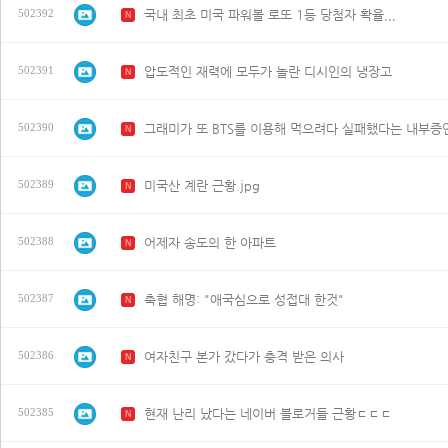
국내 최초 미국 파워볼 로또 1등 당첨자 확율,,,
502392
N
압도적인 재력에 모두가 놀란 디시인의 냉장고
502391
N
그래미가 또 BTS를 이용해 먹으려다 실패했다는 내부증
502390
N
미국산 계란 근황.jpg
502389
N
어제자 송도의 한 아파트
502388
N
축협 해명: "애국심으로 성접대 한것"
502387
N
여자친구 본가 갔다가 충격 받은 의사
502386
N
현재 난리 났다는 네이버 블로거들 근황ㄷㄷㄷ
502385
N