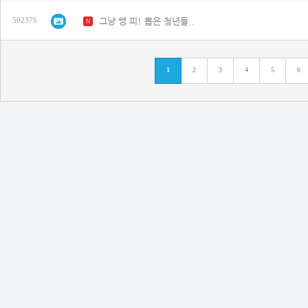
그냥 쌩 피! 뽑은 청년들..
502376
N
1
2
3
4
5
6