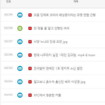
번호
제목
요즘 단체로 코리아 패싱중이라는 유명 연합 근황
502399
N
안 맞을 줄 알고 선빵친 여자
502398
N
서양 누나의 인생 조언.jpg
502397
N
현재 나무위키 실검 1위인 김규원. mp4 & toon
502396
N
전자발찌 연예인 1호 정치적 소신 발언
502395
N
알고보니 흙수저 출신인 배우 이성경.jpg
502394
N
KFC에서 청혼한 커플
502393
N