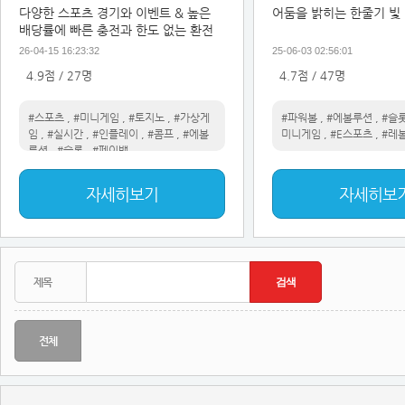
다양한 스포츠 경기와 이벤트 & 높은
어둠을 밝히는 한줄기 빛
배당률에 빠른 충전과 한도 없는 환전
26-04-15 16:23:32
25-06-03 02:56:01
4.9점 / 27명
4.7점 / 47명
#스포츠
,
#미니게임
,
#토지노
,
#가상게
#파워볼
,
#에볼루션
,
#슬
임
,
#실시간
,
#인플레이
,
#콤프
,
#에볼
미니게임
,
#E스포츠
,
#레
루션
,
#슬롯
,
#페이백
자세히보기
자세히보
전체