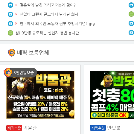
결혼식에 남친 데리고오는게 맞아?
N
신입이 그랜저 끌고와서 난리난 회사
N
한국에서 외국인 노동자 전부 추방시키면?.jpg
N
혐) 9만명 규모라는 신천지 청년 봉사단
베픽 보증업체
5천만원보증
박물관
반딧불
베픽보증
베픽추천