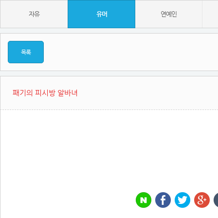
자유
유머
연예인
목록
패기의 피시방 알바녀