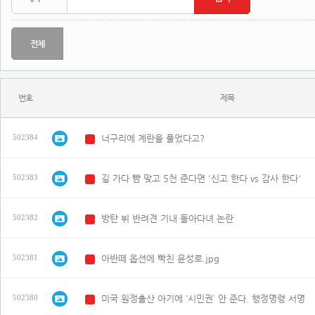
전체
번호
제목
너구리에 계란을 풀었다고?
502384
N
길 가다 뺨 맞고 5천 준다면 '신고 한다 vs 감사 한다'
502383
N
방탄 뷔 반려견 기내 돌아다녀 논란
502382
N
아반떼 옵션에 빡친 윤성로.jpg
502381
N
미국 원정출산 아기에 `시민권` 안 준다. 행정명령 서명
502380
N