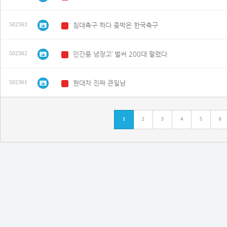
침대축구 하다 좆박은 한국축구
502363
N
인간용 냉장고’ 벌써 200대 팔렸다
502362
N
현대차 진짜 큰일남
502361
N
1
2
3
4
5
6