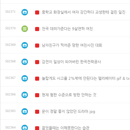
중학교 화장실에서 여자 강간하다 교생한테 걸린 일진
502371
N
천국 데려가준다는 9살연하 여친
502370
N
남자친구가 찍어준 망한 여친사진 대회
502369
N
감전이 일상이 되어버린 한국전력공사
502368
N
놀랍게도 사고율 2%밖에 안된다는 엘리베이터.gif & tx
502367
N
현재 혐한 수준으로 방한 안하는 것
502366
N
운이 정말 좋지 않았던 드라마.jpg
502365
N
젊었을때는 이해못한다는 습관
502364
N