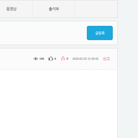
동영상
출석부
-
글등록
신고
500
0
0
2020-02-20 13:30:02