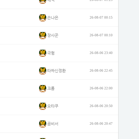
손나은
26-08-07 00:15
장사꾼
26-08-07 00:10
극혐
26-08-06 23:40
타짜신정환
26-08-06 22:45
크롬
26-08-06 22:00
오타쿠
26-08-06 20:50
곰비서
26-08-06 20:47