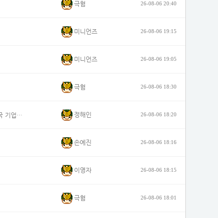
극혐
26-08-06 20:40
미니언즈
26-08-06 19:15
미니언즈
26-08-06 19:05
극혐
26-08-06 18:30
정해인
"한국 물, 화장실 물 같아…안 줘도 됨"/日 지진 피해 한국 기업 지원
26-08-06 18:20
손예진
26-08-06 18:16
이영자
26-08-06 18:15
극혐
26-08-06 18:01