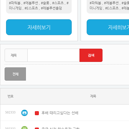
#파워볼
,
#에볼루션
,
#슬롯
,
#스포츠
,
#
#파워볼
,
#에볼루션
,
#슬
미니게임
,
#E스포츠
,
#레볼루션홀덤
미니게임
,
#E스포츠
,
#레
자세히보기
자세히보
전체
번호
제목
후배 때리고싶다는 선배
502333
N
502332