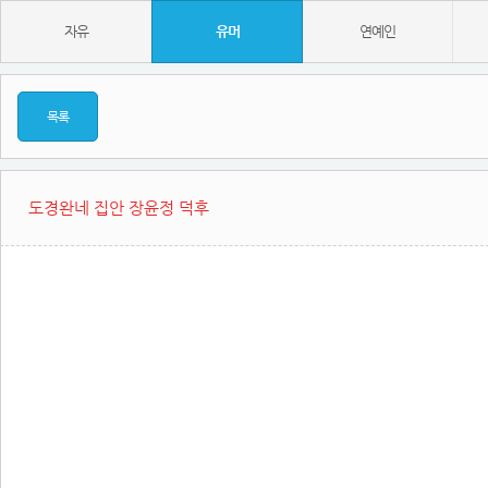
자유
유머
연예인
목록
도경완네 집안 장윤정 덕후