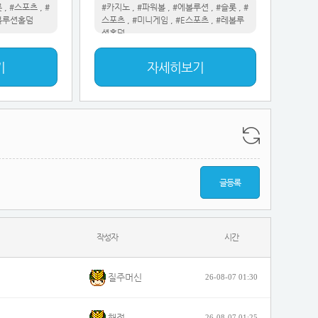
롯
,
#스포츠
,
#
#카지노
,
#파워볼
,
#에볼루션
,
#슬롯
,
#
볼루션홀덤
스포츠
,
#미니게임
,
#E스포츠
,
#레볼루
션홀덤
기
자세히보기
글등록
작성자
시간
질주머신
26-08-07 01:30
해적
26-08-07 01:25