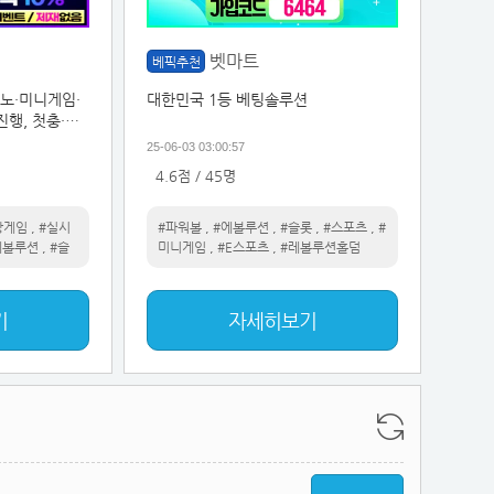
벳마트
베픽추천
노·미니게임·
대한민국 1등 베팅솔루션
행, 첫충·재
전 무제한환전
25-06-03 03:00:57
4.6점 / 45명
상게임
,
#실시
#파워볼
,
#에볼루션
,
#슬롯
,
#스포츠
,
#
에볼루션
,
#슬
미니게임
,
#E스포츠
,
#레볼루션홀덤
기
자세히보기