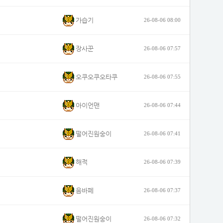
가습기
26-08-06 08:00
장사꾼
26-08-06 07:57
오쿠오쿠오타쿠
26-08-06 07:55
아이언맨
26-08-06 07:44
떨어진원숭이
26-08-06 07:41
해적
26-08-06 07:39
음바페
26-08-06 07:37
떨어진원숭이
26-08-06 07:32