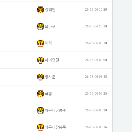
정해인
26-08-06 10:26
오타쿠
26-08-06 10:10
해적
26-08-06 09:10
아이언맨
26-08-06 09:00
장사꾼
26-08-06 08:45
극혐
26-08-06 08:25
와꾸대장봉준
26-08-06 08:20
와꾸대장봉준
26-08-06 08:16