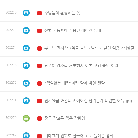
주당들이 환장하는 옷
502276
N
신형 자동차에 작용된 에어컨 냉매
502275
N
부모님 전재산 7억을 불법도박으로 날린 임용고시생딸
502274
N
남편이 잠자리 거부해서 이혼 고민 중인 여자
502273
N
"책임없는 쾌락"이란 말에 빡친 캣맘
502272
N
전기요금 아깝다고 에어컨 안키는게 미련한 이유.jpg
502271
N
중국 광고를 찍은 장원영
502270
N
백대표가 진짜로 한국에 최초 들여온 음식
502269
N