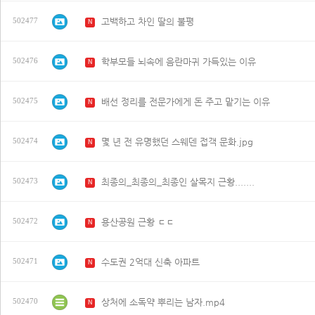
고백하고 차인 딸의 불평
502477
N
학부모들 뇌속에 음란마귀 가득있는 이유
502476
N
배선 정리를 전문가에게 돈 주고 맡기는 이유
502475
N
몇 년 전 유명했던 스웨덴 접객 문화.jpg
502474
N
최종의_최종의_최종인 살목지 근황.......
502473
N
용산공원 근황 ㄷㄷ
502472
N
수도권 2억대 신축 아파트
502471
N
상처에 소독약 뿌리는 남자.mp4
502470
N