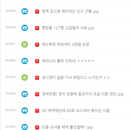
현역 최고령 배우라는 신구 근황.jpg
502469
N
평창동 127평 고급빌라 내부.jpg
502468
N
해수욕장 짜파게티 4만원 논란
502467
N
제미나이 몰락 진짜네 ㅋㅋㅋㅋㅋ
502466
N
성시경이 일본 가서 부럽다고 느끼는거 ㄷㄷ
502465
N
연애전쟁] 정치 성향에 종교까지 조금 다른 연인.jpg
502464
N
2D 예약했는데 4D로 오디세이 봤다는 사람
502463
N
요즘 교사들 왜케 불친절해?.jpg
502462
N