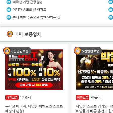
미국산 계란 근황.jpg
어제자 송도의 한 아파트
현재 혐한 수준으로 방한 안하는 것
베픽 보증업체
8천만원보증
5천만원보증
12BET
박물관
베픽보증
베픽보증
무사고 메이저, 다양한 이벤트와 스포츠
다양한 스포츠 경기와 이
배팅의 완성!
배당률에 빠른 충전과 한