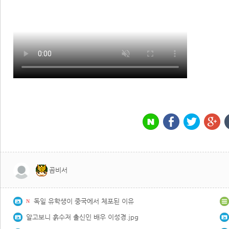
곰비서
독일 유학생이 중국에서 체포된 이유
N
알고보니 흙수저 출신인 배우 이성경.jpg