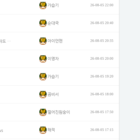
가습기
26-08-05 22:00
순대국
26-08-05 20:40
아이언맨
왜 미성년자 성매매가 죄냐? 조선시대때는 10살짜리 여자도 신부로 맞이했
26-08-05 20:35
이영자
26-08-05 20:00
가습기
26-08-05 19:20
곰비서
26-08-05 18:00
떨어진원숭이
26-08-05 17:50
해적
ws
26-08-05 17:15