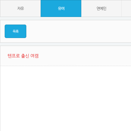
자유
유머
연예인
목록
텐프로 출신 여캠
텐프로 출신 여캠