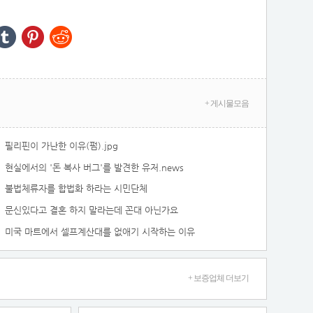
+ 게시물모음
필리핀이 가난한 이유(펌).jpg
현실에서의 '돈 복사 버그'를 발견한 유저.news
불법체류자를 합법화 하라는 시민단체
문신있다고 결혼 하지 말라는데 꼰대 아닌가요
미국 마트에서 셀프계산대를 없애기 시작하는 이유
+ 보증업체 더보기