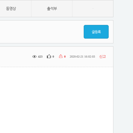
동영상
출석부
-
글등록
신고
423
0
0
2020-02-21 16:02:03