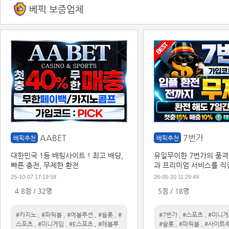
베픽 보증업체
AABET
7번가
베픽추천
베픽추천
대한민국 1등 배팅사이트 ! 최고 배당,
유일무이한 7번가의 품격
빠른 충전, 무제한 환전
과 프리미엄 서비스를 직
25-10-07 17:19:58
26-05-20 11:29:49
4.8점 / 32명
5점 / 18명
#카지노
,
#파워볼
,
#에볼루션
,
#슬롯
,
#
#7번가
,
#스포츠
,
#미니게
스포츠
,
#미니게임
,
#E스포츠
,
#레볼루
#슬롯
,
#파워볼
,
#사이트