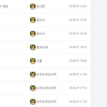
장사꾼
언 폭로
26-08-07 19:05
곰비서
26-08-07 19:00
곰비서
26-08-07 18:40
홍보도배
26-08-07 18:35
크롬
26-08-07 18:00
오쿠오쿠오타쿠
26-08-07 17:40
오쿠오쿠오타쿠
26-08-07 17:25
오쿠오쿠오타쿠
26-08-07 17:19