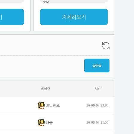
홀덤
기
자세히보기
글등록
작성자
시간
미니언즈
26-08-07 23:05
애플
26-08-07 21:50