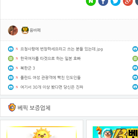
음바페
요청사항에 번창하세요라고 쓰는 분들 있는데.jpg
N
한국여자를 타겟으로 하는 일본 호빠
N
북한군 3
N
폴란드 여성 관광객에 빡친 인도인들
N
여기서 30개 이상 봤다면 당신은 진짜
N
베픽 보증업체