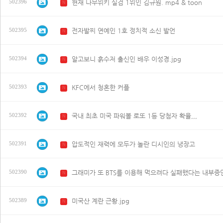
현재 나무위키 실검 1위인 김규원. mp4 & toon
502396
N
전자발찌 연예인 1호 정치적 소신 발언
502395
N
알고보니 흙수저 출신인 배우 이성경.jpg
502394
N
KFC에서 청혼한 커플
502393
N
국내 최초 미국 파워볼 로또 1등 당첨자 확율,,,
502392
N
압도적인 재력에 모두가 놀란 디시인의 냉장고
502391
N
그래미가 또 BTS를 이용해 먹으려다 실패했다는 내부증
502390
N
미국산 계란 근황.jpg
502389
N