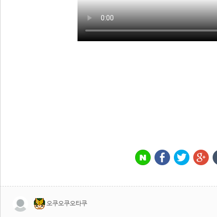
오쿠오쿠오타쿠