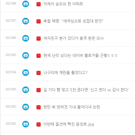
어제자 송도의 한 아파트
502388
N
축협 해명: "애국심으로 성접대 한것"
502387
N
여자친구 본가 갔다가 충격 받은 의사
502386
N
현재 난리 났다는 네이버 블로거들 근황ㄷㄷㄷ
502385
N
너구리에 계란을 풀었다고?
502384
N
길 가다 뺨 맞고 5천 준다면 '신고 한다 vs 감사 한다'
502383
N
방탄 뷔 반려견 기내 돌아다녀 논란
502382
N
아반떼 옵션에 빡친 윤성로.jpg
502381
N