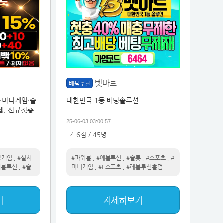
벳마트
베픽추천
·미니게임·슬
대한민국 1등 베팅솔루션
, 신규첫충·
혜택과 빠른충전
25-06-03 03:00:57
4.6점 / 45명
상게임
,
#실시
#파워볼
,
#에볼루션
,
#슬롯
,
#스포츠
,
#
에볼루션
,
#슬
미니게임
,
#E스포츠
,
#레볼루션홀덤
기
자세히보기