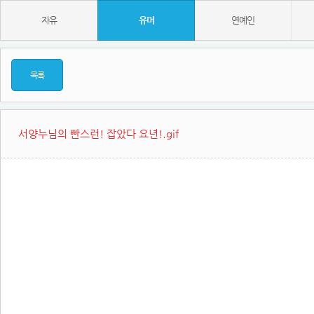
자유
유머
연예인
목록
서양누님의 빤스런! 잡았다 요년!.gif