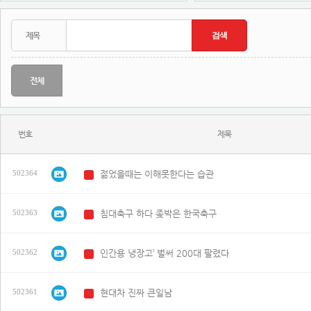
전체
번호
제목
젊었을때는 이해못한다는 습관
502364
N
침대축구 하다 좆박은 한국축구
502363
N
인간용 냉장고’ 벌써 200대 팔렸다
502362
N
현대차 진짜 큰일남
502361
N