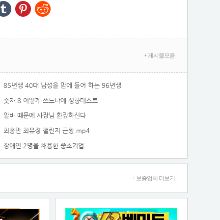
+ 게시물모음
85년생 40대 남성을 맘에 들어 하는 96년생
숫자 8 어떻게 쓰느냐에 성향테스트
알바 때문에 사장님 환장하신다
최홍만 최유정 챌린지 근황.mp4
장애인 2명을 채용한 중소기업.
+ 보증업체 더보기