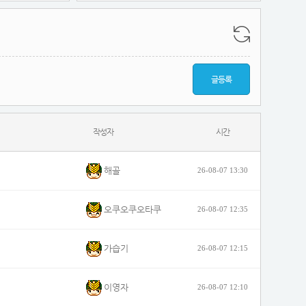
글등록
작성자
시간
해골
26-08-07 13:30
오쿠오쿠오타쿠
26-08-07 12:35
가습기
26-08-07 12:15
이영자
26-08-07 12:10