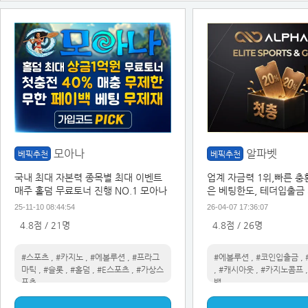
모아나
알파벳
베픽추천
베픽추천
국내 최대 자본력 종목별 최대 이벤트
업계 자금력 1위,빠른 충
매주 홀덤 무료토너 진행 NO.1 모아나
은 베팅한도, 테더입출금
실시간 베팅 캐시아웃가
25-11-10 08:44:54
26-04-07 17:36:07
4.8점 / 21명
4.8점 / 26명
#스포츠
,
#카지노
,
#에볼루션
,
#프라그
#에볼루션
,
#코인입출금
,
마틱
,
#슬롯
,
#홀덤
,
#E스포츠
,
#가상스
,
#캐시아웃
,
#카지노콤프
포츠
백