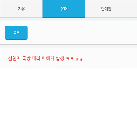
자유
유머
연예인
목록
신천지 톡방 테러 피해자 발생 ㅋㅋ.jpg