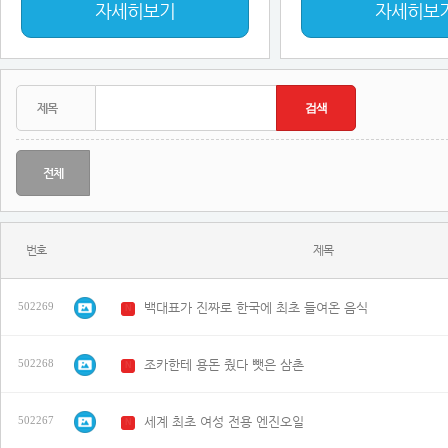
자세히보기
자세히보
전체
번호
제목
백대표가 진짜로 한국에 최초 들여온 음식
502269
N
조카한테 용돈 줬다 뺏은 삼촌
502268
N
세계 최초 여성 전용 엔진오일
502267
N