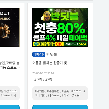
반딧불
베픽추천
환전,고배당 높
어둠을 밝히는 한줄기 빛
 가능,스포츠
능
25-06-03 02:56:01
4.7점 / 47명
#실시간스포츠
#파워볼
,
#에볼루션
,
#슬롯
,
#스포츠
,
#
,
#스포츠캐시
미니게임
,
#E스포츠
,
#레볼루션홀덤