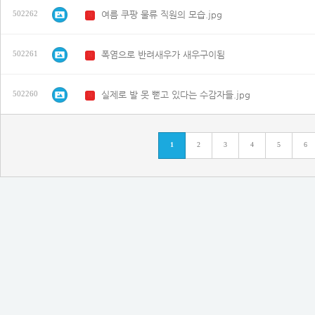
여름 쿠팡 물류 직원의 모습.jpg
502262
N
폭염으로 반려새우가 새우구이됨
502261
N
실제로 발 못 뻗고 있다는 수감자들.jpg
502260
N
1
2
3
4
5
6