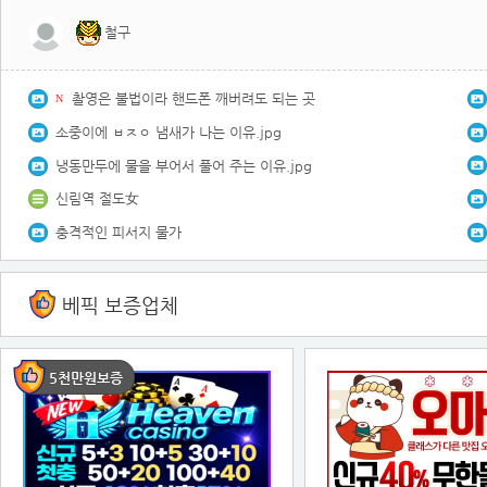
철구
촬영은 불법이라 핸드폰 깨버려도 되는 곳
N
소중이에 ㅂㅈㅇ 냄새가 나는 이유.jpg
냉동만두에 물을 부어서 풀어 주는 이유.jpg
신림역 절도女
충격적인 피서지 물가
베픽 보증업체
5천만원보증