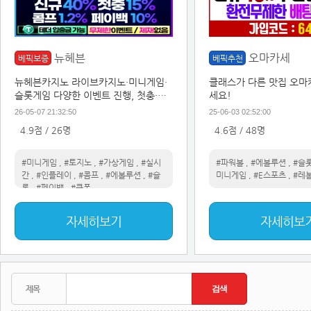
뉴헤븐
오마카세
베픽보증
베픽추천
뉴헤븐카지노 라이브카지노·미니게임·
클래스가 다른 맛집 오마
슬롯게임 다양한 이벤트 진행, 첫충·재
세요!
충·페이백 혜택과 빠른충전 무제한환전
26-05-07 21:32:50
25-06-03 02:52:00
지원
4.9점 / 26명
4.6점 / 48명
#미니게임
,
#토지노
,
#가상게임
,
#실시
#파워볼
,
#에볼루션
,
#슬
간
,
#인플레이
,
#콤프
,
#에볼루션
,
#슬
미니게임
,
#E스포츠
,
#레
롯
,
#페이백
,
#쿠폰
자세히보기
자세히보