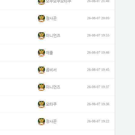
오쿠오쿠오타쿠
26-08-07 21:40
장사꾼
26-08-07 20:05
미니언즈
26-08-07 19:55
애플
26-08-07 19:46
곰비서
26-08-07 19:45
미니언즈
26-08-07 19:37
오타쿠
26-08-07 19:36
장사꾼
26-08-07 19:22