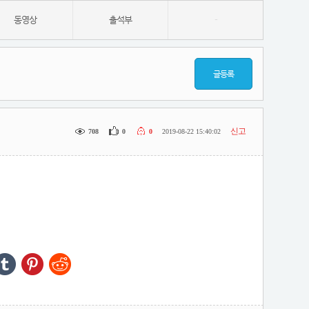
동영상
출석부
-
글등록
신고
708
0
0
2019-08-22 15:40:02