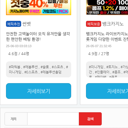
썬벳
뱅크카지노
베픽추천
베픽보증
안전한 고액놀이터 오직 유저만을 생각
뱅크카지노 라이브카지노
한 편안한 베팅 환경!
롯게임 다양한 이벤트 진행
재충·페이백·콤프 지급 
25-06-03 03:03:13
26-05-07 21:32:45
무제한환전 지원
4.6점 / 44명
4.9점 / 27명
#파워볼
,
#에볼루션
,
#슬롯
,
#스포츠
,
#
#미니게임
,
#토지노
,
#가
미니게임
,
#E스포츠
,
#레볼루션홀덤
간
,
#인플레이
,
#콤프
,
#
롯
,
#페이백
,
#쿠폰
자세히보기
자세히보