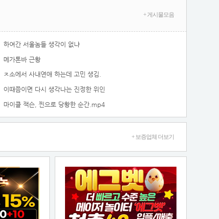
+ 게시물모음
하여간 서울놈들 생각이 없냐
메가톤바 근황
ㅈ소에서 사내연애 하는데 고민 생김.
이때쯤이면 다시 생각나는 진정한 위인
마이클 잭슨, 찐으로 당황한 순간.mp4
+ 보증업체 더보기