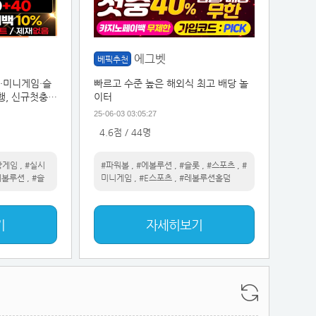
에그벳
베픽추천
·미니게임·슬
빠르고 수준 높은 해외식 최고 배당 놀
, 신규첫충·
이터
혜택과 빠른충전
25-06-03 03:05:27
4.6점 / 44명
상게임
,
#실시
#파워볼
,
#에볼루션
,
#슬롯
,
#스포츠
,
#
에볼루션
,
#슬
미니게임
,
#E스포츠
,
#레볼루션홀덤
기
자세히보기